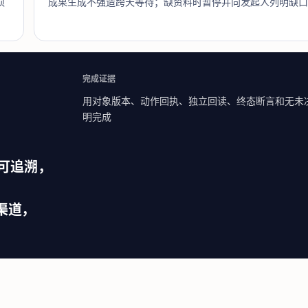
须
成果生成不强造跨天等待；缺资料时暂停并向发起人列明缺口
完成证据
用对象版本、动作回执、独立回读、终态断言和无未
明完成
并可追溯，
渠道，