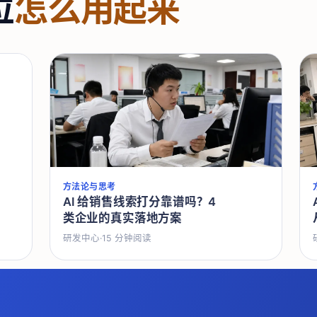
位
怎么用起来
方法论与思考
AI 给销售线索打分靠谱吗？4
类企业的真实落地方案
研发中心
·
15
分钟阅读