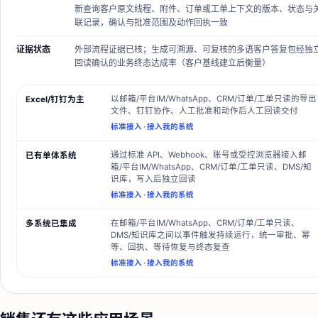
新查询客户原文线程、附件、订单或工单上下文的版本、状态与
联记录，确认与批准范围及动作回执一致
证据状态
外部流程证据已核
；
生成可溯源、可复核的多语客户答复包经独
回读确认的业务终态达成率（客户基线建立后衡量）
以邮箱/平台IM/WhatsApp、CRM/订单/工单只读的导出
Excel/钉钉为主
文件、钉钉协作、人工批准和动作后人工回读交付
标准接入
·
接入我的系统
通过标准 API、Webhook、账号或受控浏览器接入邮
已有单体系统
箱/平台IM/WhatsApp、CRM/订单/工单只读、DMS/知
识库，写入后独立回读
标准接入
·
接入我的系统
在邮箱/平台IM/WhatsApp、CRM/订单/工单只读、
多系统已集成
DMS/知识库之间以事件触发持续运行，统一审批、幂
等、回执、等待恢复与终态复查
标准接入
·
接入我的系统