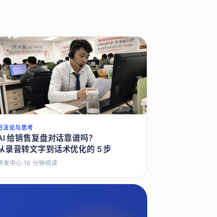
方法论与思考
AI 给销售复盘对话靠谱吗？
从录音转文字到话术优化的 5 步
研发中心
·
16
分钟阅读