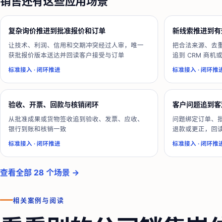
销售
还有这些应用场景
复杂询价推进到批准报价和订单
新线索推进到有
让技术、利润、信用和交期冲突经过人审，唯一
把合法来源、去
获批报价版本送达并回读客户接受与订单
追到 CRM 商机
标准接入
·
闭环推进
标准接入
·
闭环推
验收、开票、回款与核销闭环
客户问题追到客
从批准成果或货物签收追到验收、发票、应收、
问题绑定订单、
银行到账和核销一致
退款或更正，回
标准接入
·
闭环推进
标准接入
·
闭环推
查看全部 28 个场景 →
相关案例与阅读