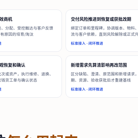
效商机
交付风险推进到恢复或获批改期
重、分配、受控触达与客户反馈
绑定订单和里程碑，协调版本、物料
或有原因的培育/淘汰
流与客户依赖，直到风险解除或正式
进
标准接入
·
闭环推进
观恢复和确认
新增需求先算清影响再改范围
批次或资产，执行维修、退换、
区分缺陷、澄清、原范围和新增请求
读钱货工单与确认状态
期、资源、验收获批后才重建基线
进
标准接入
·
闭环推进