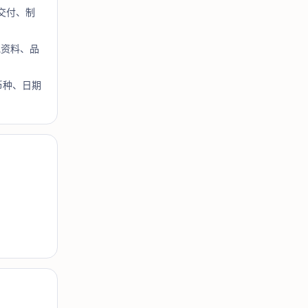
交付、制
规资料、品
币种、日期