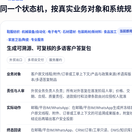
同一个状态机，按真实业务对象和系统规
当前即
鞋服纺织 · 机械装备/自动化 · 电子电气 · 石材建材 · 包装耗材/新材料 · 食品加工
· 家居卫浴/陶瓷 · 专业服务
生成可溯源、可复核的多语客户答复包
外贸出口
多项目交付
服务履约
业务对象
客户原文线程/附件/订单或工单上下文/产品与政策来源/术语库版
本/多语答复制品
责任与人审
外贸业务负责人
负责；
所有对外答复在首发阶段人审；价格、交
期、合规、质量责任、退款赔付和法律条款由对应授权人批准
实际动作
邮箱/平台IM/WhatsApp：在邮箱/平台IM/WhatsApp生成并冻结
户原文线程、附件、订单或工单上下文的可追溯成果版本，附复
结论后再输出客户安全投影
终态回读
在邮箱/平台IM/WhatsApp、CRM/订单/工单只读、DMS/知识库