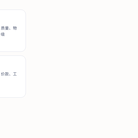
、质量、物
升级
，价款、工