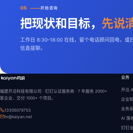
05
开始咨询
把现状和目标，
先说
工作日 8:30–18:00
在线，留个电话顾问回电，或
信直接聊。
业务
开沿 A
福建开沿科技有限公司 · 钉钉认证服务商 ·
7 年
服务 2000+
家企业、交付 1000+ 个项目。
企业
业务
13305079753
hr@kaiyan.net
AI 
钉钉