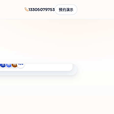
13305079753
预约演示
王
郑
杨
+24