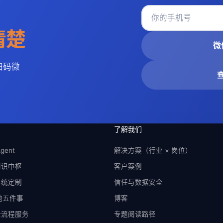
清楚
微
扫码微
了解我们
gent
解决方案（行业 × 岗位）
知识中枢
客户案例
系统定制
信任与数据安全
落地五件事
博客
全流程服务
专题阅读路径