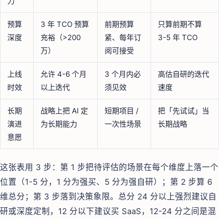
力
预算
3 年 TCO 预算
前期预算
只算前期不算
深度
充裕（>200
紧、每年订
3-5 年 TCO
万）
阅可接受
上线
允许 4-6 个月
3 个月内必
高估自研的迭代
时效
以上迭代
须见效
速度
长期
战略上把 AI 定
短期项目 /
把「先试试」当
演进
为长期能力
一次性场景
长期战略
意愿
这张表用 3 步：第 1 步把待评估的场景在每个维度上落一个
位置（1-5 分，1 分为强买、5 分为强自研）；第 2 步算 6
维总分；第 3 步落到决策象限。总分 24 分以上强烈建议自
研或深度定制，12 分以下建议买 SaaS，12-24 分之间是混