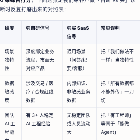
断时反复打磨出来的对照表：
维度
强自研信号
强买 SaaS
常见误判
信号
场景
深度绑定业务
通用场景
把「我们做法不
独特
流程，市面无
（问答/纪
一样」当独特性
性
对应产品
要/客服）
数据
涉及交易 / 医
内部知识、
把「所有数据都
敏感
疗 / 合规红线
非敏感业务
不能外传」一刀
度
数据
数据
切
团队
有 3+ 人稳定
无稳定团队
把「有工程师」
AI 工
AI 工程经验
或人员流动
等同于「能做
程能
大
Agent」