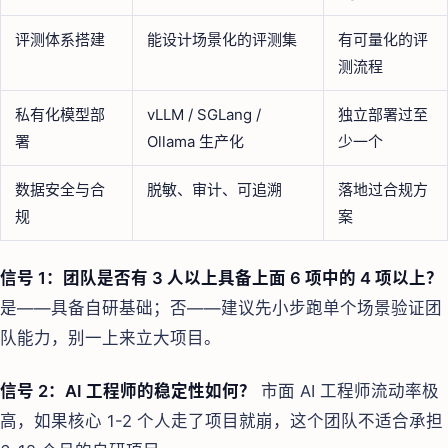
评测体系搭建
能设计场景化的评测集
有可量化的评
测流程
私有化模型部
vLLM / SGLang /
独立部署过至
署
Ollama 生产化
少一个
数据安全与合
脱敏、审计、可追溯
落地过合规方
规
案
信号 1：团队是否有 3 人以上具备上面 6 项中的 4 项以上？
是——具备自研基础；否——建议先小步跑单个场景验证团
队能力，别一上来立大项目。
信号 2：AI 工程师的稳定性如何？
市面 AI 工程师流动率极
高，如果核心 1-2 个人走了项目就崩，这个团队不适合承担