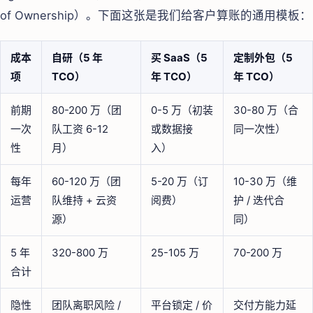
of Ownership）。下面这张是我们给客户算账的通用模板：
成本
自研（5 年
买 SaaS（5
定制外包（5
项
TCO）
年 TCO）
年 TCO）
前期
80-200 万（团
0-5 万（初装
30-80 万（合
一次
队工资 6-12
或数据接
同一次性）
性
月）
入）
每年
60-120 万（团
5-20 万（订
10-30 万（维
运营
队维持 + 云资
阅费）
护 / 迭代合
源）
同）
5 年
320-800 万
25-105 万
70-200 万
合计
隐性
团队离职风险 /
平台锁定 / 价
交付方能力延