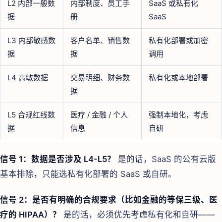
L2 内部一般数
内部制度、员工手
SaaS 或私有化
据
册
SaaS
L3 内部敏感数
客户名单、销售数
私有化部署或加密
据
据
调用
L4 高敏数据
交易明细、财务数
私有化或本地部署
据
L5 合规红线数
医疗 / 金融 / 个人
强制本地化，考虑
据
信息
自研
信号 1：数据是否涉及 L4-L5？
是的话，SaaS 的公有云版
基本排除，只能选私有化部署的 SaaS 或自研。
信号 2：是否有明确的合规要求（比如金融的等保三级、医
疗的 HIPAA）？
是的话，必须优先考虑私有化和自研——