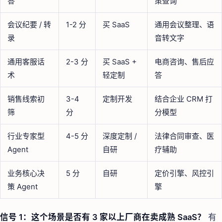
答
策查询
会议纪要 / 转
1-2 分
买 SaaS
通用会议整理、语
录
音转文字
通用客服话
2-3 分
买 SaaS +
电商咨询、售后应
术
轻定制
答
销售线索初
3-4
定制开发
结合企业 CRM 打
筛
分
分模型
行业专家型
4-5 分
深度定制 /
法律合同审查、医
Agent
自研
疗辅助
业务核心决
5 分
自研
定价引擎、风控引
策 Agent
擎
信号 1：这个场景是否有 3 家以上厂商在卖成熟 SaaS？
有