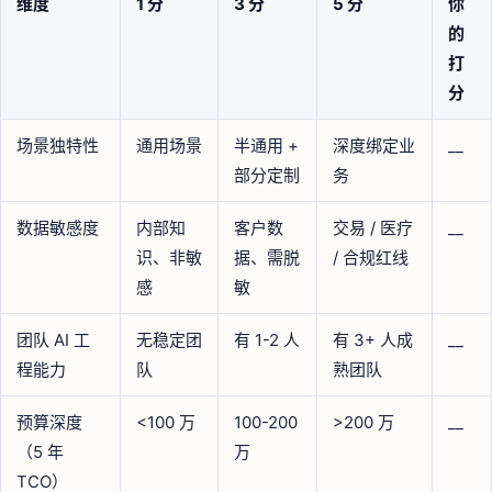
维度
1 分
3 分
5 分
你
的
打
分
场景独特性
通用场景
半通用 +
深度绑定业
__
部分定制
务
数据敏感度
内部知
客户数
交易 / 医疗
__
识、非敏
据、需脱
/ 合规红线
感
敏
团队 AI 工
无稳定团
有 1-2 人
有 3+ 人成
__
程能力
队
熟团队
预算深度
<100 万
100-200
>200 万
__
（5 年
万
TCO）