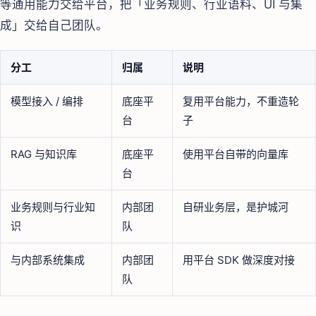
等通用能力交给平台，把「业务规则、行业语料、UI 与集
成」交给自己团队。
分工
归属
说明
模型接入 / 编排
底座平
复用平台能力，不重造轮
台
子
RAG 与知识库
底座平
使用平台自带的向量库
台
业务规则与行业知
内部团
自研业务层，是护城河
识
队
与内部系统集成
内部团
用平台 SDK 做深度对接
队