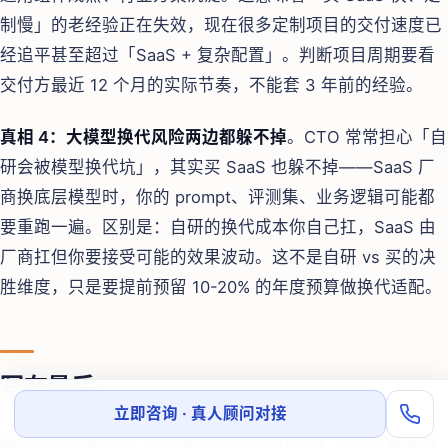
制慢」的老经验正在失效，现在很多定制项目的交付速度已
经追平甚至超过「SaaS + 复杂配置」。判断项目周期要看
交付方最近 12 个月的实际节奏，不能套 3 年前的经验。
真相 4：大模型换代风险两边都躲不掉
。CTO 常常担心「自
研会被模型换代坑」，其实买 SaaS 也躲不掉——SaaS 厂
商换底层模型时，你的 prompt、评测集、业务逻辑可能都
要重跑一遍。区别是：自研的换代成本你自己扛，SaaS 由
厂商扛但你要接受可能的效果波动。这不是自研 vs 买的决
胜维度，只是要提前预留 10-20% 的年度预算做换代适配。
写在最后
立即咨询 · 真人顾问对接
回到开头那家 300 人制造企业 CIO 的故事。他事后复盘时