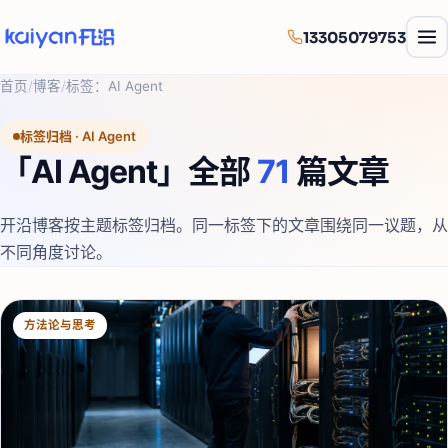
13305079753
首页
/
博客
/
标签：
AI Agent
标签归档 ·
AI Agent
「
AI Agent
」全部
71
篇文章
开沿博客按主题标签归档。同一标签下的文章围绕同一议题，从
不同角度讨论。
方法论与思考