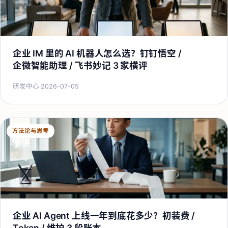
企业 IM 里的 AI 机器人怎么选？钉钉悟空 /
企微智能助理 / 飞书妙记 3 家横评
研发中心
·
2026-07-05
方法论与思考
企业 AI Agent 上线一年到底花多少？初装费 /
Token / 维护 3 段账本