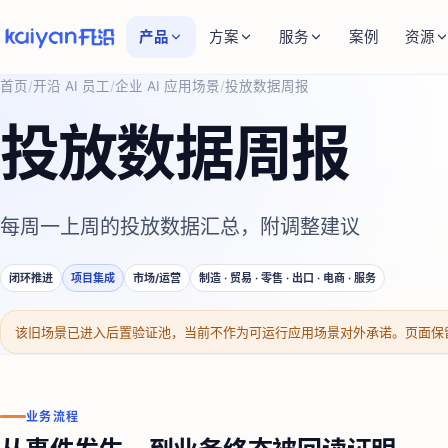
产品
方案
服务
案例
资源
首页
/
开沿 AI 员工
/
企业 AI 应用场景
/
投放数据周报
投放数据周报
每周一上周的投放数据汇总，附调整建议
闭环推进
项目集成
市场/运营
制造 · 贸易 · 零售 · 出口 · 电商 · 服务
该旧场景已进入后置验证池，当前不作为可运行应用场景对外承诺。页面保
业务流程