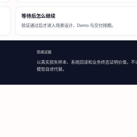
等待后怎么继续
验证通过后才进入场景设计、Demo 与交付排期。
完成证据
；
以真实损失样本、系统回读和业务终态证明价值，不
模型自述代替。