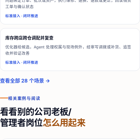
问题绑定订单、批次或资产，执行维修、退换、退款或更正，回读钱货
工单与确认状态
标准接入
·
闭环推进
库存跨店跨仓调配并复查
优化器给候选，Agent 处理权属与现场例外，经审写调拨或补货、追签
收并验证改善
标准接入
·
闭环推进
查看全部 28 个场景 →
相关案例与阅读
看看别的公司
老板/
管理者
岗位
怎么用起来