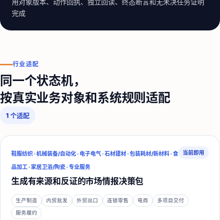
用对象版本、动作回执、独立回读、终态断言和无未决任务证明
完成
行业适配
同一个状态机，
按真实业务对象和系统规则适配
1
个适配
当前即用
鞋服纺织 · 机械装备/自动化 · 电子电气 · 石材建材 · 包装耗材/新材料 · 食
品加工 · 家居卫浴/陶瓷 · 专业服务
生成有来源和反证的市场情报决策包
生产制造
内贸批发
外贸出口
连锁零售
电商
多项目交付
服务履约