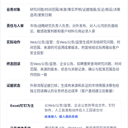
业务对象
研究问题/时间范围/来源/事实声明/证据强度/反证/假设/决策
选项/更新日期
责任与人审
市场/战略研究负责人
负责；
对外发布、对人/公司的负面结
论、敏感政策判断和客户材料引用必须人审
实际动作
Web/公告/监管：在Web/公告/监管生成并冻结研究问题、时
间范围、来源的可追溯成果版本，附复核结论后再输出客户
安全投影
终态回读
在Web/公告/监管、企业公告、招聘重新查询研究问题、时间
范围、来源的版本、状态与关联记录，确认与批准范围及动
作回执一致
证据状态
外部流程证据已核
；
生成有来源和反证的市场情报决策包经
独立回读确认的业务终态达成率（客户基线建立后衡量）
以Web/公告/监管、企业公告的导出文件、钉钉
Excel/钉钉为主
协作、人工批准和动作后人工回读交付
标准接入
·
接入我的系统