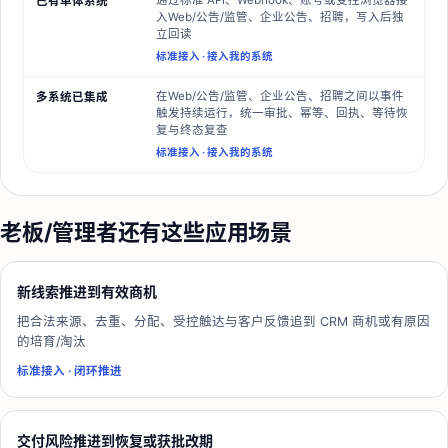
通过标准 API、Webhook、账号或受控浏览器接
已有单体系统
入Web/公告/监管、企业公告、招聘，写入后独
立回读
标准接入
·
接入我的系统
在Web/公告/监管、企业公告、招聘之间以事件
多系统已集成
触发持续运行，统一审批、幂等、回执、等待恢
复与终态复查
标准接入
·
接入我的系统
老板/管理者
还有这些应用场景
新线索推进到有效商机
把合法来源、去重、分配、受控触达与客户反馈追到 CRM 商机或有原因
的培育/淘汰
标准接入
·
闭环推进
交付风险推进到恢复或获批改期