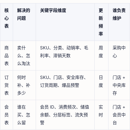
核
解决的
关键字段维度
更
谁负责
心
问题
新
维护
表
频
率
商
卖什
SKU、分类、动销率、毛
周
采购中
品
么、怎
利率、滞销天数
度
心
表
么淘汰
订
何时
SKU、门店、安全库存、
日
门店 +
货
补、补
订货周期、爆品预警
度
中央库
表
多少
存
会
谁在
会员 ID、消费频次、储值
实
门店 +
员
买、怎
余额、分层标签、流失预
时
会员中
表
么留
警
台