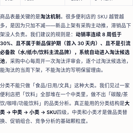
商品表最关键的是
淘汰机制
。很多便利店的 SKU 越管越
多，是因为只加不减——新品上架有采购主动推，滞销品下
架没人负责。我们建议的规则是：
动销率连续 8 周低于
30%、且不属于新品保护期（首入 30 天内）、且不是引流
必备款（水/纸巾/饮料主流品牌），系统自动进入淘汰候选
池
，采购中心每周开一次淘汰评审会，逐个过淘汰候选池，
能淘汰的当周下架，不能淘汰的写明保留理由。
分类不能只做「食品/日用/文具」这种大类。我们见过一家
便利店把「饮料」全部堆在一个中类里，做不出「碳酸/茶
饮/咖啡/功能饮料」的品类分析。真正能用的分类结构是
大
类 → 中类 → 小类 → SKU
四级，中类和小类才是做品类替
换、促销组合、竞争分析的基础颗粒度。