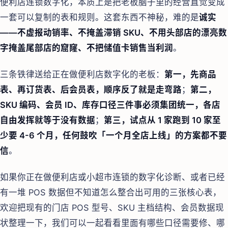
便利店连锁数字化，本质上是把老板脑子里的经营直觉变成
一套可以复制的表和规则。这套东西不神秘，难的是
诚实
——不虚报动销率、不掩盖滞销 SKU、不用头部店的漂亮数
字掩盖尾部店的窟窿、不把储值卡销售当利润
。
三条铁律送给正在做便利店数字化的老板：
第一，先商品
表、再订货表、后会员表，顺序反了就是走弯路
；
第二，
SKU 编码、会员 ID、库存口径三件事必须集团统一，各店
自由发挥就等于没有数据
；
第三，试点从 1 家跑到 10 家至
少要 4-6 个月，任何鼓吹「一个月全店上线」的方案都不要
信
。
如果你正在做便利店或小超市连锁的数字化诊断、或者已经
有一堆 POS 数据但不知道怎么整合出可用的三张核心表，
欢迎把现有的门店 POS 型号、SKU 主档结构、会员数据现
状整理一下，我们可以一起看看里面有哪些口径需要修、哪