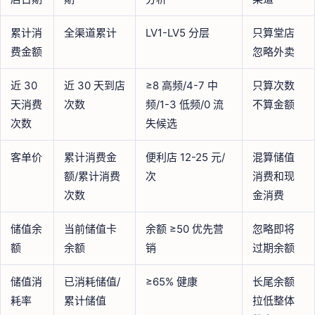
累计消
全渠道累计
LV1-LV5 分层
只算堂店
费金额
忽略外卖
近 30
近 30 天到店
≥8 高频/4-7 中
只算次数
天消费
次数
频/1-3 低频/0 流
不算金额
次数
失候选
客单价
累计消费金
便利店 12-25 元/
混算储值
额/累计消费
次
消费和现
次数
金消费
储值余
当前储值卡
余额 ≥50 优先营
忽略即将
额
余额
销
过期余额
储值消
已消耗储值/
≥65% 健康
长尾余额
耗率
累计储值
拉低整体