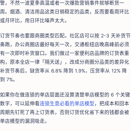
警，不然一波夏季高温或者一次爆款营销事件就够断货一
周。烟酒、清洁用品这类日销稳定的品类，反而要看周环比
或月环比，用日环比噪声太大。
订货节奏也要跟商圈类型匹配。社区店可以按 2-3 天补货节
奏跑，办公商圈店最好每天一次，交通枢纽店晚高峰前必须
有一次即时补货窗口。我们做过一家便利店品牌的订货表重
构，原本全店一律「隔天送」，改成分商圈分品类的差异化
补货节奏后，缺货率从 6.8% 降到 1.9%，压货率从 12% 降
到 7%。
如果你在做连锁的单店层面还没算清楚单店模型的 6 个关键
数字，可以延伸看
连锁生意必看的单店模型
，把成本和回本
周期先钉死了再上订货表，否则订货优化省下来的钱都会被
单店模型的漏洞吸走。