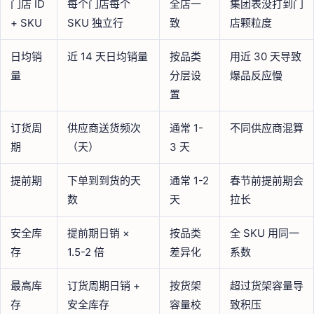
门店 ID
每个门店每个
全店一
集团表没打到门
+ SKU
SKU 独立行
致
店颗粒度
日均销
近 14 天日均销量
按品类
用近 30 天导致
量
分层设
爆品反应慢
置
订货周
供应商送货频次
通常 1-
不同供应商混算
期
（天）
3 天
提前期
下单到到货的天
通常 1-2
春节前提前期会
数
天
拉长
安全库
提前期日销 ×
按品类
全 SKU 用同一
存
1.5-2 倍
差异化
系数
最高库
订货周期日销 +
按货架
超过货架容量导
存
安全库存
容量校
致积压