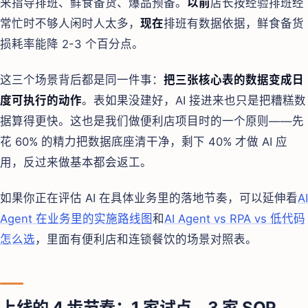
来指导排班、鲜食备货、爆品预备。
以前
店长按经验排班经
常忙时不够人闲时人太多，
现在
排班有数据依据，鲜食备货
损耗率能降 2-3 个百分点。
这三个场景背后都是同一件事：
把三张核心表的数据变成日
度可执行的动作
。表如果没建好，AI 接进来也只是把糟糕数
据算得更快。这也是我们做便利店项目时的一个原则——先
花 60% 的精力把数据底座清干净，剩下 40% 才做 AI 应
用，反过来做基本都会返工。
如果你正在评估 AI 在具体业务里的落地节奏，可以延伸看
AI
Agent 在业务里的实施路线图
和
AI Agent vs RPA vs 低代码
怎么选
，里面有便利店和连锁餐饮的场景对照表。
上线的 4 步节奏：1 家试点、3 家 SOP、