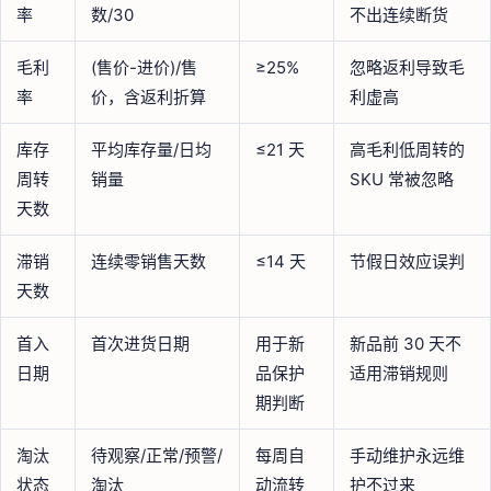
率
数/30
不出连续断货
毛利
(售价-进价)/售
≥25%
忽略返利导致毛
率
价，含返利折算
利虚高
库存
平均库存量/日均
≤21 天
高毛利低周转的
周转
销量
SKU 常被忽略
天数
滞销
连续零销售天数
≤14 天
节假日效应误判
天数
首入
首次进货日期
用于新
新品前 30 天不
日期
品保护
适用滞销规则
期判断
淘汰
待观察/正常/预警/
每周自
手动维护永远维
状态
淘汰
动流转
护不过来