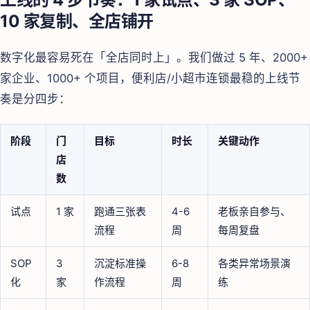
10 家复制、全店铺开
数字化最容易死在「全店同时上」。我们做过 5 年、2000+
家企业、1000+ 个项目，便利店/小超市连锁最稳的上线节
奏是分四步：
阶段
门
目标
时长
关键动作
店
数
试点
1 家
跑通三张表
4-6
老板亲自参与、
流程
周
每周复盘
SOP
3
沉淀标准操
6-8
各类异常场景演
化
家
作流程
周
练