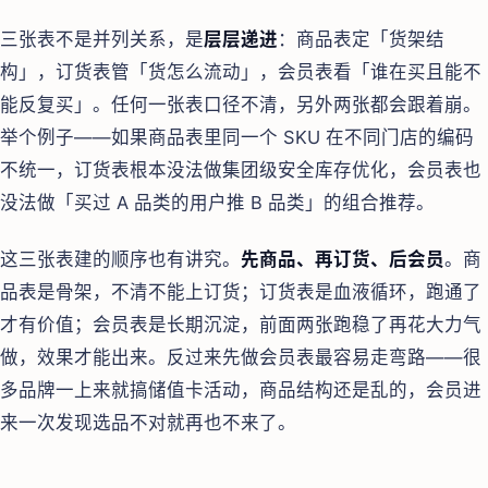
三张表不是并列关系，是
层层递进
：商品表定「货架结
构」，订货表管「货怎么流动」，会员表看「谁在买且能不
能反复买」。任何一张表口径不清，另外两张都会跟着崩。
举个例子——如果商品表里同一个 SKU 在不同门店的编码
不统一，订货表根本没法做集团级安全库存优化，会员表也
没法做「买过 A 品类的用户推 B 品类」的组合推荐。
这三张表建的顺序也有讲究。
先商品、再订货、后会员
。商
品表是骨架，不清不能上订货；订货表是血液循环，跑通了
才有价值；会员表是长期沉淀，前面两张跑稳了再花大力气
做，效果才能出来。反过来先做会员表最容易走弯路——很
多品牌一上来就搞储值卡活动，商品结构还是乱的，会员进
来一次发现选品不对就再也不来了。