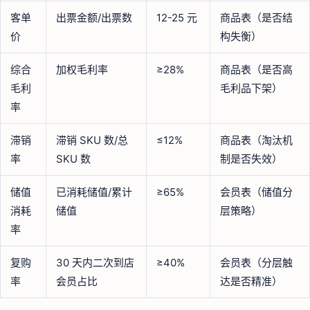
客单
出票金额/出票数
12-25 元
商品表（是否结
价
构失衡）
综合
加权毛利率
≥28%
商品表（是否高
毛利
毛利品下架）
率
滞销
滞销 SKU 数/总
≤12%
商品表（淘汰机
率
SKU 数
制是否失效）
储值
已消耗储值/累计
≥65%
会员表（储值分
消耗
储值
层策略）
率
复购
30 天内二次到店
≥40%
会员表（分层触
率
会员占比
达是否精准）