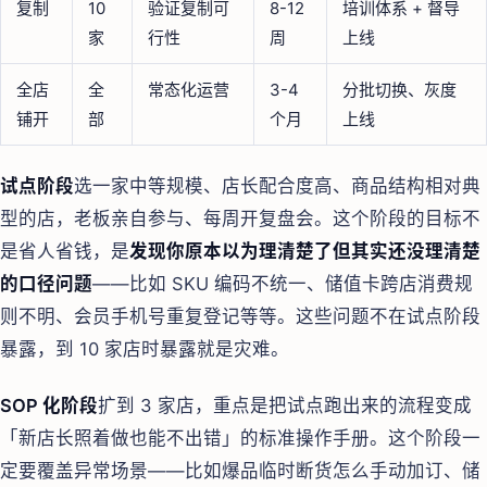
复制
10
验证复制可
8-12
培训体系 + 督导
家
行性
周
上线
全店
全
常态化运营
3-4
分批切换、灰度
铺开
部
个月
上线
试点阶段
选一家中等规模、店长配合度高、商品结构相对典
型的店，老板亲自参与、每周开复盘会。这个阶段的目标不
是省人省钱，是
发现你原本以为理清楚了但其实还没理清楚
的口径问题
——比如 SKU 编码不统一、储值卡跨店消费规
则不明、会员手机号重复登记等等。这些问题不在试点阶段
暴露，到 10 家店时暴露就是灾难。
SOP 化阶段
扩到 3 家店，重点是把试点跑出来的流程变成
「新店长照着做也能不出错」的标准操作手册。这个阶段一
定要覆盖异常场景——比如爆品临时断货怎么手动加订、储