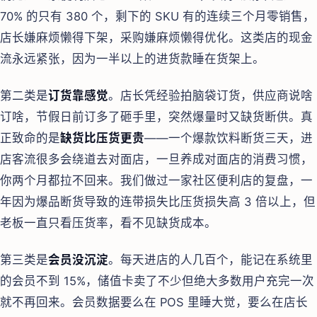
70% 的只有 380 个，剩下的 SKU 有的连续三个月零销售，
店长嫌麻烦懒得下架，采购嫌麻烦懒得优化。这类店的现金
流永远紧张，因为一半以上的进货款睡在货架上。
第二类是
订货靠感觉
。店长凭经验拍脑袋订货，供应商说啥
订啥，节假日前订多了砸手里，突然爆量时又缺货断供。真
正致命的是
缺货比压货更贵
——一个爆款饮料断货三天，进
店客流很多会绕道去对面店，一旦养成对面店的消费习惯，
你两个月都拉不回来。我们做过一家社区便利店的复盘，一
年因为爆品断货导致的连带损失比压货损失高 3 倍以上，但
老板一直只看压货率，看不见缺货成本。
第三类是
会员没沉淀
。每天进店的人几百个，能记在系统里
的会员不到 15%，储值卡卖了不少但绝大多数用户充完一次
就不再回来。会员数据要么在 POS 里睡大觉，要么在店长