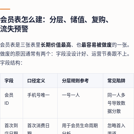
会员表怎么建：分层、储值、复购、
流失预警
会员表是三张表里
长期价值最高
、也
最容易被做废
的一张。
做废的原因通常有两个：字段没设计好、运营节奏跟不上。
字段结构：
字段
口径定义
分层规则参考
常见陷阱
会员
手机号唯一
一号一人
同一人多
ID
号导致数
据分散
首次到
首次消费日
用于会员生命周期
忽略首入
店日期
期
分析
渠道