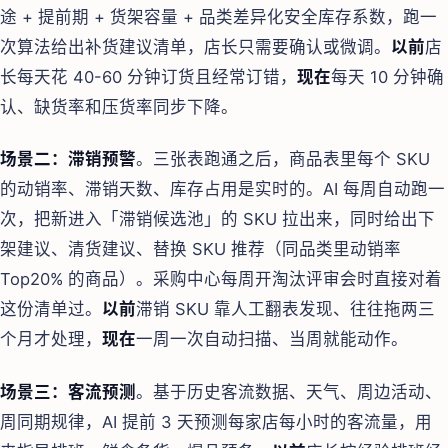
途 + 提前期 + 货架容量 + 品类差异化安全库存系数，跑一
次算法给出补货建议清单，店长只需要确认或微调。
以前
店
长每天花 40-60 分钟订货且经常订错，
现在
每天 10 分钟确
认、缺货率和压货率同步下降。
场景二：滞销预警
。三张表跑通之后，商品表里每个 SKU
的动销率、滞销天数、库存占用是实时的。AI 每周自动跑一
次，把新进入「滞销候选池」的 SKU 拉出来，同时给出下
架建议、清货建议、替换 SKU 推荐（同品类里动销率
Top20% 的商品）。采购中心每周开淘汰评审会时直接对着
这份清单过。
以前
滞销 SKU 靠人工翻表发现、往往拖两三
个月才处理，
现在
一周一次自动扫描、当周就能动作。
场景三：客流预测
。基于历史客流数据、天气、周边活动、
周同期规律，AI 提前 3 天预测每家店每小时的客流量，用