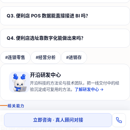
Q
3
.
便利店 POS 数据能直接接进 BI 吗？
Q
4
.
便利店选址靠数字化能做出来吗？
#
连锁零售
#
经营分析
#
进销存
开沿研发中心
开沿科技的方法论与技术团队，把一线交付中的经
验沉淀成可复用的方法。
了解研发中心 →
相关能力
四层能力
同一支团队
，
立即咨询 · 真人顾问对接
可单独做也可组合落地