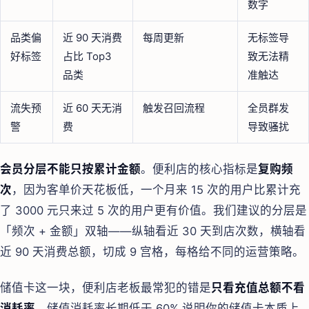
数字
品类偏
近 90 天消费
每周更新
无标签导
好标签
占比 Top3
致无法精
品类
准触达
流失预
近 60 天无消
触发召回流程
全员群发
警
费
导致骚扰
会员分层不能只按累计金额
。便利店的核心指标是
复购频
次
，因为客单价天花板低，一个月来 15 次的用户比累计充
了 3000 元只来过 5 次的用户更有价值。我们建议的分层是
「频次 + 金额」双轴——纵轴看近 30 天到店次数，横轴看
近 90 天消费总额，切成 9 宫格，每格给不同的运营策略。
储值卡这一块，便利店老板最常犯的错是
只看充值总额不看
消耗率
。储值消耗率长期低于 60% 说明你的储值卡本质上