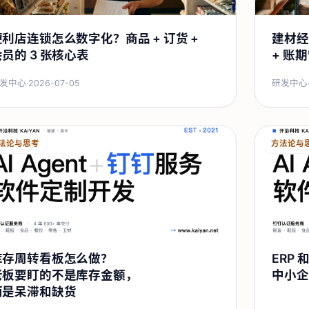
便利店连锁怎么数字化？商品 + 订货 +
建材经
员的 3 张核心表
+ 账
发中心
·
2026-07-05
研发中心
法论与思考
方法论与
库存周转看板怎么做？
ERP
老板要盯的不是库存金额，
中小企
而是呆滞和缺货