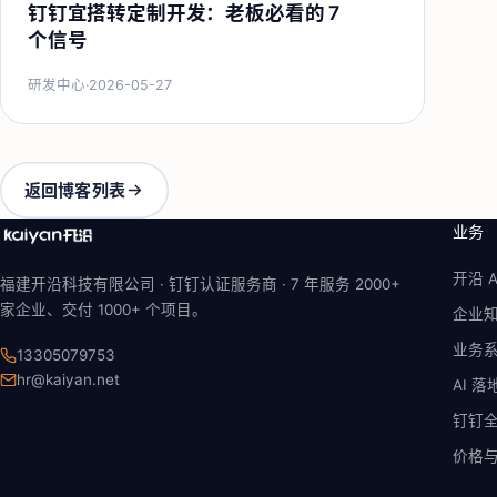
钉钉宜搭转定制开发：老板必看的 7
个信号
研发中心
·
2026-05-27
返回博客列表
业务
开沿 A
福建开沿科技有限公司 · 钉钉认证服务商 ·
7 年
服务 2000+
家企业、交付 1000+ 个项目。
企业
业务
13305079753
hr@kaiyan.net
AI 
钉钉
价格