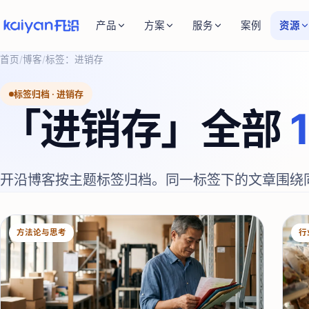
产品
方案
服务
案例
资源
首页
/
博客
/
标签：
进销存
标签归档 ·
进销存
「
进销存
」全部
开沿博客按主题标签归档。同一标签下的文章围绕
方法论与思考
行