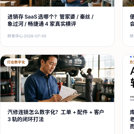
进销存 SaaS 选哪个？管家婆 / 秦丝 /
象过河 / 畅捷通 4 家真实横评
会
研发中心
·
2026-07-05
研
行业数字化
方
汽修连锁怎么数字化？工单 + 配件 + 客户
3 轨的闭环打法