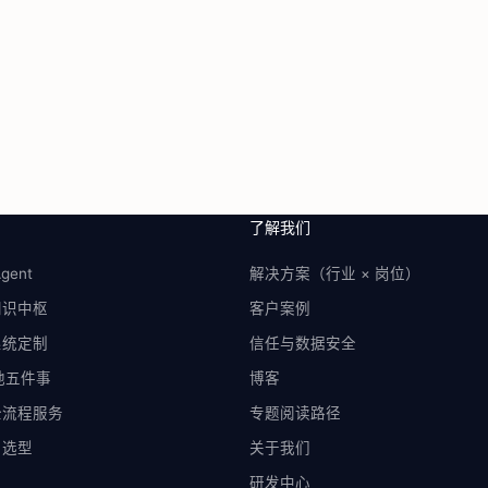
了解我们
gent
解决方案（行业 × 岗位）
知识中枢
客户案例
系统定制
信任与数据安全
落地五件事
博客
全流程服务
专题阅读路径
与选型
关于我们
研发中心