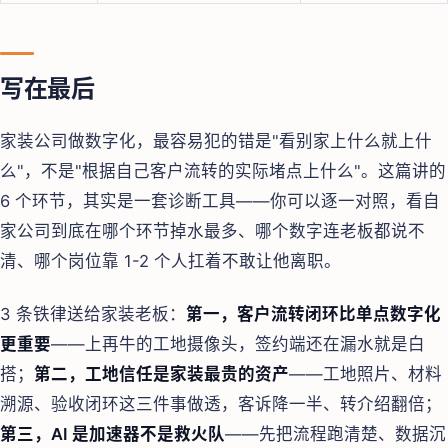
写在最后
家装公司做数字化，最容易犯的错是"看别家上什么就上什
么"，不是"根据自己客户流转的实际堵点上什么"。这篇讲的
6 个环节，其实是一套诊断工具——你可以逐一对照，看自
家公司到底在哪个环节掉水最多、哪个数字连老板都说不
清、哪个岗位靠 1-2 个人扛着不敢让他离职。
3 条铁律送给家装老板：
第一，客户流转闭环比单点数字化
更重要
——上再牛的工地摄像头，签约端还在漏水就是白
搭；
第二，工地信任是家装最贵的资产
——工地照片、材料
溯源、验收闭环这三件事做透，客诉降一半、转介绍翻倍；
第三，AI 是加速器不是救火队
——先把流程跑清楚、数据沉