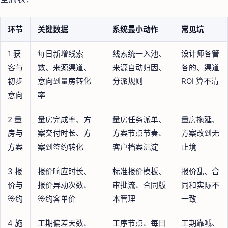
环节
关键数据
系统最小动作
常见坑
1 获
每日新增线索
线索统一入池、
设计师各管
客与
数、来源渠道、
来源自动归因、
各的、渠道
初步
意向到量房转化
分派规则
ROI 算不清
意向
率
2 量
量房完成率、方
量房任务派单、
量房拖延、
房与
案交付时长、方
方案节点节奏、
方案改到无
方案
案到签约转化
客户档案沉淀
止境
3 报
报价响应时长、
标准报价模板、
报价乱、合
价与
报价异动次数、
审批流、合同版
同和实际不
签约
签约客单价
本管理
一致
4 施
工期偏差天数、
工序节点、每日
工期靠喊、