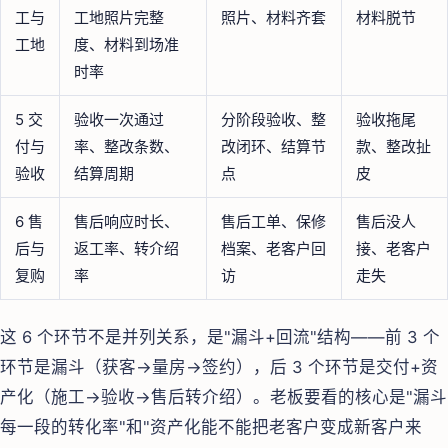
工与
工地照片完整
照片、材料齐套
材料脱节
工地
度、材料到场准
时率
5 交
验收一次通过
分阶段验收、整
验收拖尾
付与
率、整改条数、
改闭环、结算节
款、整改扯
验收
结算周期
点
皮
6 售
售后响应时长、
售后工单、保修
售后没人
后与
返工率、转介绍
档案、老客户回
接、老客户
复购
率
访
走失
这 6 个环节不是并列关系，是"漏斗+回流"结构——前 3 个
环节是漏斗（获客→量房→签约），后 3 个环节是交付+资
产化（施工→验收→售后转介绍）。老板要看的核心是"漏斗
每一段的转化率"和"资产化能不能把老客户变成新客户来