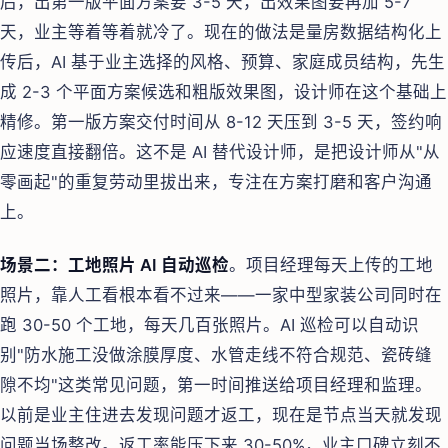
后，出第一版平面方案要 3-5 天，出效果图要再加 5-7
天，业主等着等着就冷了。现在的做法是量房数据结构化上
传后，AI 基于业主选择的风格、预算、家庭成员结构，先生
成 2-3 个平面方案候选和粗版效果图，设计师在这个基础上
精修。第一版方案交付时间从 8-12 天压到 3-5 天，签约响
应速度直接翻倍。这不是 AI 替代设计师，是把设计师从"从
零画起"的重复劳动里拔出来，专注在方案打磨和客户沟通
上。
场景二：工地照片 AI 自动巡检
。项目经理每天上传的工地
照片，靠人工看根本看不过来——一家中型家装公司同时在
跑 30-50 个工地，每天几百张照片。AI 巡检可以自动识
别"防水施工没做涂膜厚度、水管走线不符合规范、瓷砖缝
隙不均"这类常见问题，第一时间推送给项目经理和监理。
以前是业主住进去发现问题才返工，现在是节点当天就发现
问题当场整改。返工率能压下来 30-50%，业主口碑立刻不