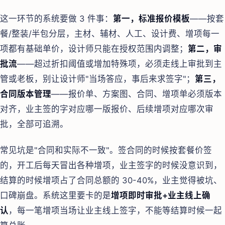
这一环节的系统要做 3 件事：
第一，标准报价模板
——按套
餐/整装/半包分层，主材、辅材、人工、设计费、增项每一
项都有基础单价，设计师只能在授权范围内调整；
第二，审
批流
——超过折扣阈值或增加特殊项，必须走线上审批到主
管或老板，别让设计师"当场答应，事后来求签字"；
第三，
合同版本管理
——报价单、方案图、合同、增项单必须版本
对齐，业主签的字对应哪一版报价、后续增项对应哪次审
批，全部可追溯。
常见坑是"合同和实际不一致"。签合同的时候按套餐价签
的，开工后每天冒出各种增项，业主签字的时候没意识到，
结算的时候增项占了合同总额的 30-40%，业主觉得被坑、
口碑崩盘。系统这里要卡的是
增项即时审批+业主线上确
认
，每一笔增项当场让业主线上签字，不能等结算时候一起