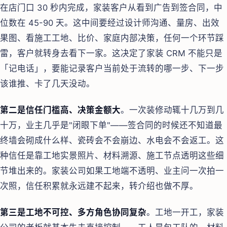
在店门口 30 秒内完成，家装客户从看到广告到签合同，中
位数在 45-90 天。这中间要经过设计师沟通、量房、出效
果图、看施工工地、比价、家庭内部决策，任何一个环节踩
雷，客户就转身去看下一家。这决定了家装 CRM 不能只是
「记电话」，要能记录客户当前处于流转的哪一步、下一步
该谁推、卡了几天没动。
第二是信任门槛高、决策金额大
。一次装修动辄十几万到几
十万，业主几乎是"闭眼下单"——签合同的时候还不知道最
终墙会砌成什么样、瓷砖会不会崩边、水电会不会返工。这
种信任是靠工地实景照片、材料溯源、施工节点透明这些细
节堆出来的。家装公司如果工地端不透明、业主问一次拍一
次照，信任积累就永远建不起来，转介绍也做不厚。
第三是工地不可控、多方角色协同复杂
。工地一开工，家装