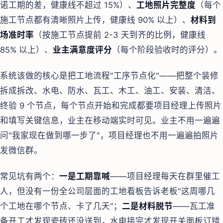
诺工期的差，健康线不超过 15%）、
工地照片完整度
（每个
施工节点都有清晰照片上传，健康线 90% 以上）、
材料到
场准时率
（按施工节点提前 2-3 天到齐的比例，健康线
85% 以上）、
业主满意度评分
（每个阶段验收时的评分）。
系统该做的核心是把工地流程"工序节点化"——把整个装修
拆成拆改、水电、防水、瓦工、木工、油工、安装、清洁、
终验 9 个节点，每个节点开始和完成都要项目经理上传照片
和填写关键信息，业主在移动端实时可见。业主不用一遍遍
问"我家现在做到哪一步了"，项目经理也不用一遍遍拍照片
发微信群。
常见坑有两个：
一是工期靠喊
——项目经理每天在群里催工
人，但没有一份全公司层面的工地看板告诉老板"这周哪几
个工地在哪个节点、卡了几天"；
二是材料脱节
——瓦工准
备开工才发现瓷砖还没送到，水电接完才发现开关面板订错