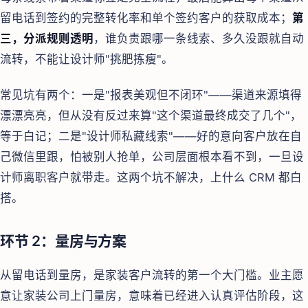
留电话到签约的完整转化率和单个签约客户的获取成本；
第
三，分派规则透明
，谁负责跟哪一条线索、多久没跟就自动
流转，不能让设计师"挑肥拣瘦"。
常见坑有两个：一是"报表美观但不闭环"——渠道来源填得
漂漂亮亮，但从没有反过来算"这个渠道最终成交了几个"，
等于白记；二是"设计师私藏线索"——好的意向客户放在自
己微信里跟，怕被别人抢单，公司层面根本看不到，一旦设
计师离职客户就带走。这两个坑不解决，上什么 CRM 都白
搭。
环节 2：量房与方案
从留电话到量房，是家装客户流转的第一个大门槛。业主愿
意让家装公司上门量房，意味着已经进入认真评估阶段，这