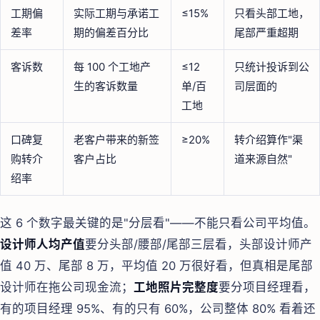
工期偏
实际工期与承诺工
≤15%
只看头部工地，
差率
期的偏差百分比
尾部严重超期
客诉数
每 100 个工地产
≤12
只统计投诉到公
生的客诉数量
单/百
司层面的
工地
口碑复
老客户带来的新签
≥20%
转介绍算作"渠
购转介
客户占比
道来源自然"
绍率
这 6 个数字最关键的是"分层看"——不能只看公司平均值。
设计师人均产值
要分头部/腰部/尾部三层看，头部设计师产
值 40 万、尾部 8 万，平均值 20 万很好看，但真相是尾部
设计师在拖公司现金流；
工地照片完整度
要分项目经理看，
有的项目经理 95%、有的只有 60%，公司整体 80% 看着还