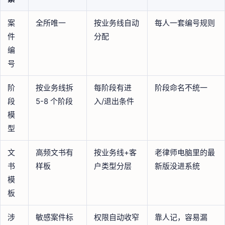
案
全所唯一
按业务线自动
每人一套编号规则
件
分配
编
号
阶
按业务线拆
每阶段有进
阶段命名不统一
段
5-8 个阶段
入/退出条件
模
型
文
高频文书有
按业务线+客
老律师电脑里的最
书
样板
户类型分层
新版没进系统
模
板
涉
敏感案件标
权限自动收窄
靠人记，容易漏