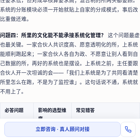
性要求低，但对成本核算要求高；混合制的所两头都要顾。
系统的分账模块必须一开始就贴上自家的分成模式，事后改
比重做还难。
问题四：所里的文化能不能承接系统化管理？
这个问题最虚
也最关键。一家合伙人共识度高、愿意透明化的所，上系统
能顺利跑起来；一家合伙人各自为政、不愿意让别人看到自
己数据的所，再好的系统也是摆设。上系统之前，主任要跟
合伙人开一次坦诚的会——「我们上系统是为了共同看清楚
所里怎么在跑，不是为了监控谁」。这句话说不通，系统就
不用上了。
必答问题
影响的选型维
常见错答
度
立即咨询 · 真人顾问对接
律所规模
SaaS/定制/自
30 人上自研，100 人还在