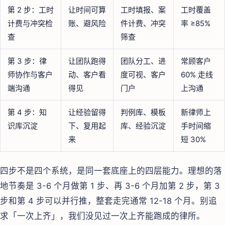
第 2 步：工时
让时间可算
工时填报、案
工时覆盖
计费与冲突检
账、避风险
件计费、冲突
率 ≥85%
查
筛查
第 3 步：律
让团队跑得
团队分工、进
常顾客户
师协作与客户
动、客户看
度可视、客户
60% 走线
端沟通
得见
门户
上沟通
第 4 步：知
让经验留得
判例库、模板
新律师上
识库沉淀
下、复用起
库、经验沉淀
手时间缩
来
短 30%
四步不是四个系统，是同一套底座上的四层能力。理想的落
地节奏是 3-6 个月做第 1 步、再 3-6 个月加第 2 步，第 3
步和第 4 步可以并行推，整套走完通常 12-18 个月。别追
求「一次上齐」，我们没见过一次上齐能跑成的律所。