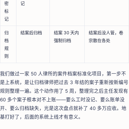
密
记
标
记
归
结案后归档
结案 30 天内
结案后没人管，卷
档
强制归档
宗散在各处
规
则
我们做过一家 50 人律所的案件档案标准化项目，第一步不
是上系统，是让归档律师把过去 3 年结的案子重新按新编号
规则整理一遍。这个动作用了 5 周，整理完之后主任发现有
60 多个案子根本对不上账——要么工时没记、要么账单没
开、要么归档缺失，光是这次盘点就补了 40 多万应收。地
基打好了，后面的系统上线才有意义。