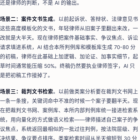
还是律师的判断，不是 AI 的输出。
场景二：案件文书生成
。以前起诉状、答辩状、法律意见书
这些高度模板化的文书，年轻律师从旧案子里翻出来改，一
改就是大半天。现在律师把案件基础事实、争议焦点、诉讼
请求填进系统，AI 结合本所判例库和模板库生成 70-80 分
的初稿，律师在此基础上加逻辑、加论证、加事实细节，起
草时间通常能压缩 50%。终稿仍然要执业律师签字，AI 只
是把初稿工作接掉了。
场景三：裁判文书检索
。以前做类案分析要在裁判文书网上
一条一条搜，关键词命中不准的时候一个案子要翻半天。现
在把裁判文书网、案例库、本所内部判例库统一接进检索系
统，用向量化的方式做语义检索——律师描述自己案子的争
议焦点，系统返回最相似的一批过往判例，按法院层级、判
决结果、争议要点排序。类案检索时间从半天缩短到 30 分