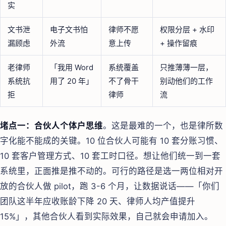
实
文书泄
电子文书怕
律师不愿
权限分层 + 水印
漏顾虑
外流
意上传
+ 操作留痕
老律师
「我用 Word
系统覆盖
只推薄薄一层，
系统抗
用了 20 年」
不了骨干
别动他们的工作
拒
律师
流
堵点一：合伙人个体户思维
。这是最难的一个，也是律所数
字化能不能成的关键。10 位合伙人可能有 10 套分账习惯、
10 套客户管理方式、10 套工时口径。想让他们统一到一套
系统里，正面推是推不动的。可行的路径是选一两位相对开
放的合伙人做 pilot，跑 3-6 个月，让数据说话——「你们
团队这半年应收账龄下降 20 天、律师人均产值提升
15%」，其他合伙人看到实际效果，自己就会申请加入。