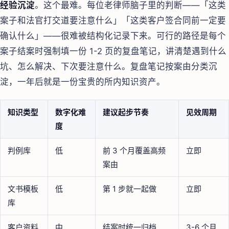
经验沉淀
。这个最难。每位老律师脑子里的判断——「这类
案子和法官打交道要注意什么」「这类客户签合同前一定要
确认什么」——很难被结构化记录下来。可行的路径是每个
案子结案时强制填一份 1-2 页的复盘笔记，讲清楚遇到什么
坑、怎么解决、下次要注意什么。复盘笔记按案由分类沉
淀，一年后就是一份宝贵的所内知识资产。
知识类型
数字化难
建议起步节奏
见效周期
度
判例库
低
前 3 个月覆盖高频
立即
案由
文书模板
低
第 1 步就一起做
立即
库
客户资料
中
结案时统一归档
3-6 个月