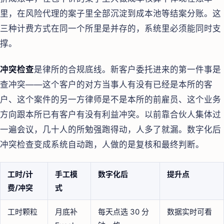
里，在风险代理的案子里全部沉淀到成本池等结案分账。这
三种计费方式在同一个所里是并存的，系统里必须能同时支
撑。
冲突检查
是律所的合规底线。新客户委托进来的第一件事是
查冲突——这个客户的对方当事人有没有已经是本所的客
户、这个案件的另一方律师是不是本所的前雇员、这个业务
方向跟本所已有客户有没有利益冲突。以前靠合伙人集体过
一遍会议，几十人的所勉强跑得动，人多了就漏。数字化后
冲突检查变成系统自动跑，人做的是复核和最终判断。
工时/计
手工模
数字化后
提升点
费/冲突
式
工时颗粒
月底补
每天点选 30 分
数据实时可看