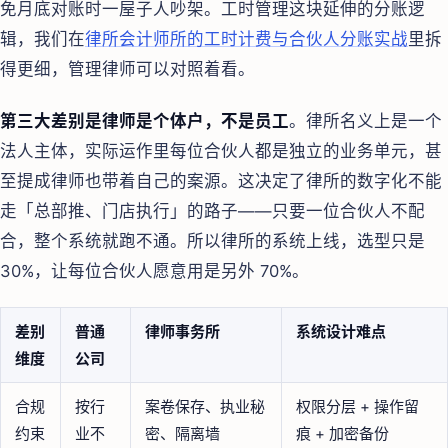
免月底对账时一屋子人吵架。工时管理这块延伸的分账逻
辑，我们在
律所会计师所的工时计费与合伙人分账实战
里拆
得更细，管理律师可以对照着看。
第三大差别是律师是个体户，不是员工
。律所名义上是一个
法人主体，实际运作里每位合伙人都是独立的业务单元，甚
至提成律师也带着自己的案源。这决定了律所的数字化不能
走「总部推、门店执行」的路子——只要一位合伙人不配
合，整个系统就跑不通。所以律所的系统上线，选型只是
30%，让每位合伙人愿意用是另外 70%。
差别
普通
律师事务所
系统设计难点
维度
公司
合规
按行
案卷保存、执业秘
权限分层 + 操作留
约束
业不
密、隔离墙
痕 + 加密备份