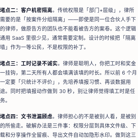
堵点二：客户机密隔离
。传统权限是「部门+层级」，律所
需要的是「按案件分组隔离」——即使是同一位合伙人手下
的律师，做原告方的团队也不能看被告方的案卷。这个逻辑
通用 SaaS 里很少见，通常需要定制。设计的时候把「隔离
墙」作为一等公民，不是权限的补丁。
堵点三：工时记录不诚实
。律师是聪明人，你把工时和奖金
一挂钩，第二天所有人都会填满该填的时长。所以前 6 个月
一定要「只统计不评价」，先培养填报习惯、再谈数据用
途。同时把填报动作做到 30 秒，别让律师觉得填工时是任
务。
堵点四：文书泄漏顾虑
。律师担心的不是被别人看，是被别
的所偷走。破解办法是三件事：权限分层到具体文件级、下
载和分享操作全留痕、导出文件自动加隐形水印。做到这三