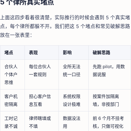
5 个律所真实堵点
上面这四步看着很清楚，实际推行的时候会遇到 5 个真实堵
点，每个律所都躲不开。我们把这 5 个堵点和常见破解思路
放在一张表里：
堵点
表现
影响
破解思路
合伙人
每位合伙人
全所无法
先跑 pilot，用数
个体户
一套规则
统一口径
据说服
思维
客户机
担心客户信
系统权限
按案件加隔离
密隔离
息互看
设计极难
墙，非按部门
工时记
律师瞎填或
数据没法
前 6 个月不挂考
录不诚
不填
用
核，只做可视化