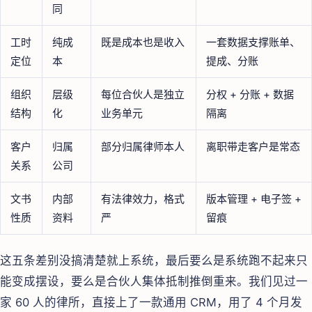
同
工时
纯成
既是成本也是收入
一套数据支撑账单、
定位
本
提成、分账
组织
层级
每位合伙人是独立
分权 + 分账 + 数据
结构
化
业务单元
隔离
客户
归属
部分归属律师本人
离职带走客户是常态
关系
公司
文书
内部
有法律效力，格式
版本管理 + 电子签 +
性质
资料
严
留痕
这五条差别没搞清楚就上系统，最后要么是系统跑不起来只
能变成摆设，要么是合伙人集体抵制推倒重来。我们见过一
家 60 人的律所，直接上了一款通用 CRM，用了 4 个月发