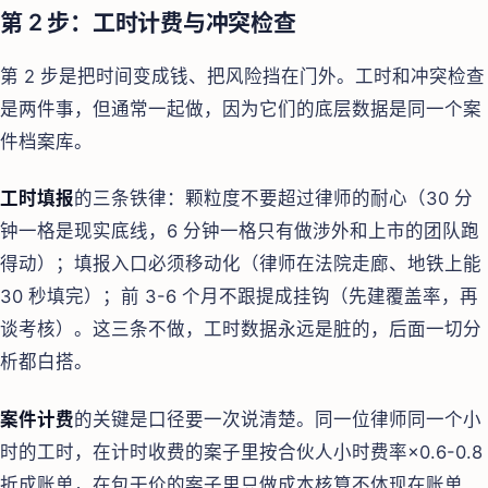
第 2 步：工时计费与冲突检查
第 2 步是把时间变成钱、把风险挡在门外。工时和冲突检查
是两件事，但通常一起做，因为它们的底层数据是同一个案
件档案库。
工时填报
的三条铁律：颗粒度不要超过律师的耐心（30 分
钟一格是现实底线，6 分钟一格只有做涉外和上市的团队跑
得动）；填报入口必须移动化（律师在法院走廊、地铁上能
30 秒填完）；前 3-6 个月不跟提成挂钩（先建覆盖率，再
谈考核）。这三条不做，工时数据永远是脏的，后面一切分
析都白搭。
案件计费
的关键是口径要一次说清楚。同一位律师同一个小
时的工时，在计时收费的案子里按合伙人小时费率×0.6-0.8
折成账单，在包干价的案子里只做成本核算不体现在账单