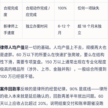
合规完成
合规动作完成 /
100%
任何一项缺失
度
应完成
新律师上
独立办案时间
6-12 个
超 18 个月未独
手速度
月
立
律师人均产值
是一切的基础。人均产值上不去，规模再大也
是虚胖。60 万以下的所要么在快速扩张爬坡，要么在结构
性下滑，需要专项复盘。150 万以上通常出现在专业化程度
极高的精品所（涉外、上市、金融并购），一般综合所摸到
100 万已经很不错。
案件回款率
反映的是律所的经营纪律。90% 是底线——律所
的收入本来就是延后确认的，回款再差半年就出问题。60
天以上应收占比超过 20%，说明结案交付和账单跟催没跑