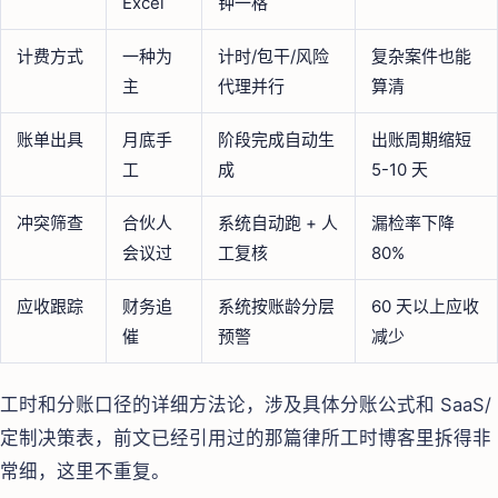
Excel
钟一格
计费方式
一种为
计时/包干/风险
复杂案件也能
主
代理并行
算清
账单出具
月底手
阶段完成自动生
出账周期缩短
工
成
5-10 天
冲突筛查
合伙人
系统自动跑 + 人
漏检率下降
会议过
工复核
80%
应收跟踪
财务追
系统按账龄分层
60 天以上应收
催
预警
减少
工时和分账口径的详细方法论，涉及具体分账公式和 SaaS/
定制决策表，前文已经引用过的那篇律所工时博客里拆得非
常细，这里不重复。