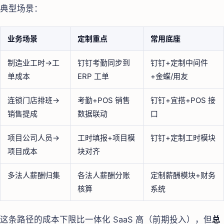
典型场景：
业务场景
定制重点
常用底座
制造业工时→工
钉钉考勤同步到
钉钉+定制中间件
单成本
ERP 工单
+金蝶/用友
连锁门店排班→
考勤+POS 销售
钉钉+宜搭+POS 接
销售提成
数据联动
口
项目公司人员→
工时填报+项目模
钉钉+定制工时模块
项目成本
块对齐
多法人薪酬归集
各法人薪酬分账
定制薪酬模块+财务
核算
系统
这条路径的成本下限比一体化 SaaS 高（前期投入），但
总