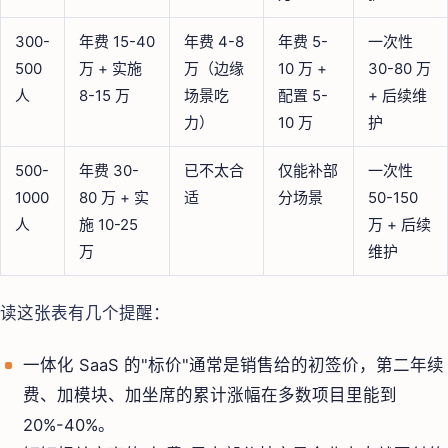
300-
年费 15-40
年费 4-8
年费 5-
一次性
500
万 + 实施
万（边缘
10 万 +
30-80 万
人
8-15 万
场景吃
配置 5-
+ 后续维
力）
10 万
护
500-
年费 30-
已不太合
仅能补部
一次性
1000
80 万 + 实
适
分场景
50-150
人
施 10-25
万 + 后续
万
维护
读这张表有几个提醒：
一体化 SaaS 的"标价"通常是销售给的初签价，第二年续
费、加模块、加坐席的累计涨幅在多数项目里能到
20%-40%。