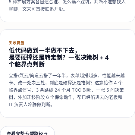
5 种扩展方案各自适合谁、怎么选不踩坑。判断不准想找人
聊聊，文末可直接联系开沿。
失败复盘
低代码做到一半做不下去，
是要硬撑还是转定制？一张决策树 + 4
个临界点判断
宜搭/氚云/简道云搭了一年半，表单越搭越多、性能越来越
卡、改一处崩三处，到底是硬撑还是推倒？这篇给你 4 个
临界点信号、3 条路线 24 个月 TCO 对照、一张 5 问决策
树，外加迁移阶段 6 个保命动作，帮已经陷进去的老板和
IT 负责人冷静做判断。
查看完整专题路径