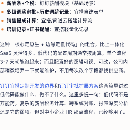
薪酬条+个税
：钉钉薪酬模块（基础场景）
多级调薪审批+历史调薪记录
：宜搭自建表单
销售提成计算
：宜搭/简道云搭建计算流
培训记录+证书提醒
：宜搭轻量化记录
这种「核心走原生 + 边缘走低代码」的组合，比上一体化
SaaS 灵活得多。低代码的配置周期通常按周算，单个流程
3-7 天就能跑起来；而且配置好的逻辑可视、可改，公司内
部稍微培养一下就能维护，不用每次改个字段都找供应商。
钉钉宜搭定制开发的边界
和
钉钉审批扩展方案
这两篇里讲过
低代码能做什么、做不了什么。这里多提一句：低代码不是
万能药，复杂的薪酬税务计算、跨系统对账、报表深度分析
还是它的弱项。但对中小企业 HR 那点流程，已经够用了。