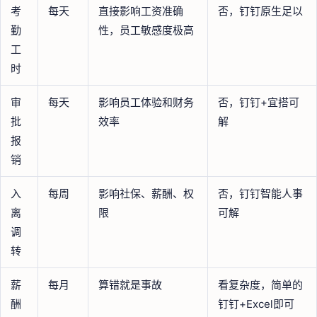
考
每天
直接影响工资准确
否，钉钉原生足以
勤
性，员工敏感度极高
工
时
审
每天
影响员工体验和财务
否，钉钉+宜搭可
批
效率
解
报
销
入
每周
影响社保、薪酬、权
否，钉钉智能人事
离
限
可解
调
转
薪
每月
算错就是事故
看复杂度，简单的
酬
钉钉+Excel即可