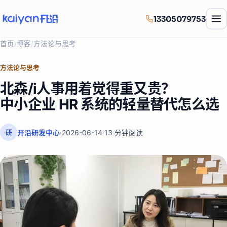
13305079753
首页
/
博客
/
方法论与思考
方法论与思考
北森/i人事用着觉得重又贵？
中小企业 HR 系统的轻量替代怎么选
开沿研发中心
·
2026-06-14
·
13
分钟阅读
研