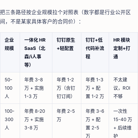
把三条路径按企业规模拉个对照表（数字都是行业公开区
间，不是某家具体客户的合同价）：
企业
一体化 HR
钉钉原生
钉钉+低
HR 模块
规模
SaaS（北
+轻配置
代码补流
定制+打
森/i人事
程
通
等）
50-
年费 3-8
年费 1-2
年费 1-3
不太建
100
万 + 实施
万（含钉
万 + 配
议，ROI
人
1-3 万
钉订阅）
置 1-2 万
不够
100-
年费 8-20
年费 2-5
年费 3-6
一次性
300
万 + 实施
万
万 + 配
15-40 万
人
3-8 万
置 2-5
+ 后续维
万
护