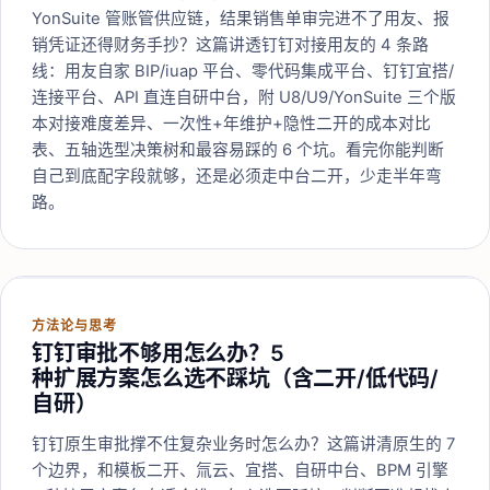
YonSuite 管账管供应链，结果销售单审完进不了用友、报
销凭证还得财务手抄？这篇讲透钉钉对接用友的 4 条路
线：用友自家 BIP/iuap 平台、零代码集成平台、钉钉宜搭/
连接平台、API 直连自研中台，附 U8/U9/YonSuite 三个版
本对接难度差异、一次性+年维护+隐性二开的成本对比
表、五轴选型决策树和最容易踩的 6 个坑。看完你能判断
自己到底配字段就够，还是必须走中台二开，少走半年弯
路。
方法论与思考
钉钉审批不够用怎么办？5
种扩展方案怎么选不踩坑（含二开/低代码/
自研）
钉钉原生审批撑不住复杂业务时怎么办？这篇讲清原生的 7
个边界，和模板二开、氚云、宜搭、自研中台、BPM 引擎