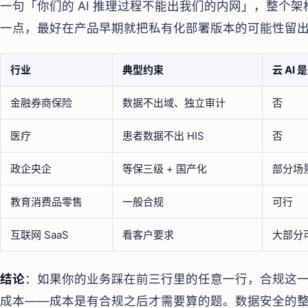
一句「你们的 AI 推理过程不能出我们的内网」，整个架
一点，最好在产品早期就把私有化部署版本的可能性留
行业
典型约束
云 AI
金融券商保险
数据不出域、独立审计
否
医疗
患者数据不出 HIS
否
政企央企
等保三级 + 国产化
部分场
教育消费品零售
一般合规
可行
互联网 SaaS
看客户要求
大部分
结论
：如果你的业务踩在前三行里的任意一行，合规这
成本——成本是有合规之后才需要算的题。数据安全的