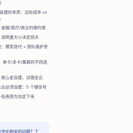
的
s 自建的本质：边际成本 vs
入
金融/医疗/政企的硬约束
：调用量大小决定拐点
：模型迭代 + 团队维护责
建：单卡/多卡/集群的不同选
：核心走自建、试错走云
业必须自建：5 个硬信号
一张表把方向定下来
 数字化相关的问题？
工