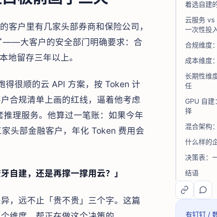
着选自建
云服务 v
他们的客户里有几家头部券商和保险公司，
一次性投
住了——大客户的安全部门明确要求：合
合规维度：
要本地留存三年以上。
成本维度
长期性维度
顺的云 API 方案，按 Token 计
任
客户合规清单上画的红线，逼着他考虑
GPU 自
择
整套推理服务。他算过一笔账：如果今年
混合架构
家头部金融客户，年化 Token 费用会
什么样的企
决策表：
咬牙自建，还是再撑一撑用云？」
结语
差异，远不止「贵不贵」三个字。这篇
有钉钉 /
三个维度，帮正在做这个决策的