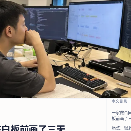
本文目录
一家做合同审
板前画了
 在白板前画了三天
痛点：很