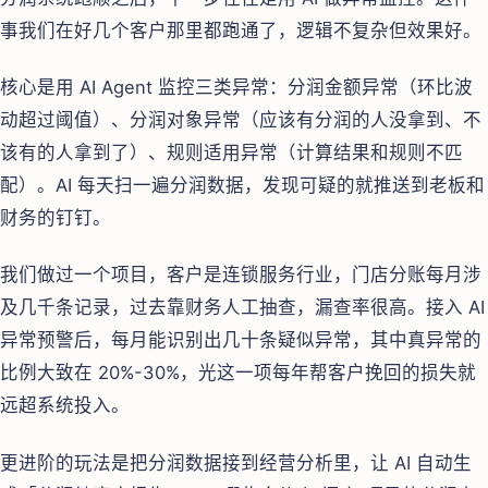
事我们在好几个客户那里都跑通了，逻辑不复杂但效果好。
核心是用 AI Agent 监控三类异常：分润金额异常（环比波
动超过阈值）、分润对象异常（应该有分润的人没拿到、不
该有的人拿到了）、规则适用异常（计算结果和规则不匹
配）。AI 每天扫一遍分润数据，发现可疑的就推送到老板和
财务的钉钉。
我们做过一个项目，客户是连锁服务行业，门店分账每月涉
及几千条记录，过去靠财务人工抽查，漏查率很高。接入 AI
异常预警后，每月能识别出几十条疑似异常，其中真异常的
比例大致在 20%-30%，光这一项每年帮客户挽回的损失就
远超系统投入。
更进阶的玩法是把分润数据接到经营分析里，让 AI 自动生