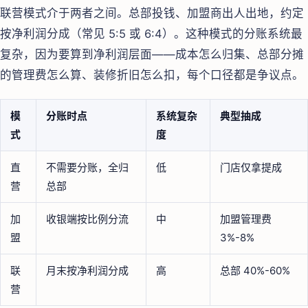
联营模式介于两者之间。总部投钱、加盟商出人出地，约定
按净利润分成（常见 5:5 或 6:4）。这种模式的分账系统最
复杂，因为要算到净利润层面——成本怎么归集、总部分摊
的管理费怎么算、装修折旧怎么扣，每个口径都是争议点。
模
分账时点
系统复杂
典型抽成
式
度
直
不需要分账，全归
低
门店仅拿提成
营
总部
加
收银端按比例分流
中
加盟管理费
盟
3%-8%
联
月末按净利润分成
高
总部 40%-60%
营