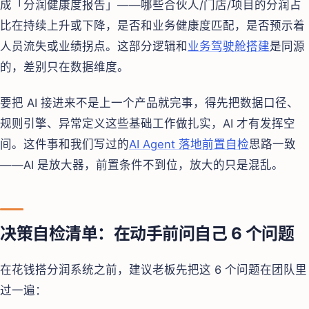
成「分润健康度报告」——哪些合伙人/门店/项目的分润占
比在持续上升或下降，是否和业务健康度匹配，是否预示着
人员流失或业绩拐点。这部分逻辑和
业务驾驶舱搭建
是同源
的，差别只在数据维度。
要把 AI 接进来不是上一个产品就完事，得先把数据口径、
规则引擎、异常定义这些基础工作做扎实，AI 才有发挥空
间。这件事和我们写过的
AI Agent 落地前置自检
思路一致
——AI 是放大器，前置条件不到位，放大的只是混乱。
决策自检清单：在动手前问自己 6 个问题
在花钱搭分润系统之前，建议老板先把这 6 个问题在团队里
过一遍：