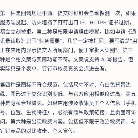
第一种是回调地址不通。提交时钉钉会自动探测一次，如果
服务端没起、防火墙挡了钉钉出口 IP、HTTPS 证书过期，
都会立刻被拒。第二种是权限申请理由模糊。比如申请《通
讯录读取》只写"业务需要"，几乎一定被打回，要写清楚"用
于在应用内显示提交人所属部门，便于审批人识别"。第三
种是介绍文案与实际功能不符。文案说支持 AI 写报告，但
实际只是个表单，钉钉审核员真的会点进去看。
第四种是图标不符合规范。包括尺寸不对、有白色背景边
缘、图形过于复杂识别度低、与官方应用相似度过高。第五
种是隐私合规缺失。如果应用涉及收集员工个人信息（手机
号、位置、生物特征），必须有隐私政策链接，且页面可访
问。第六种是出现敏感内容。包括但不限于政治敏感词、与
钉钉竞品的对比攻击、夸大宣传。