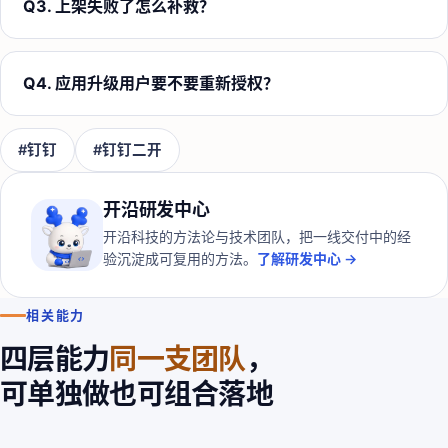
Q
3
.
上架失败了怎么补救？
Q
4
.
应用升级用户要不要重新授权？
#
钉钉
#
钉钉二开
开沿研发中心
开沿科技的方法论与技术团队，把一线交付中的经
验沉淀成可复用的方法。
了解研发中心 →
相关能力
四层能力
同一支团队
，
可单独做也可组合落地