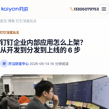
13305079753
首页
/
博客
/
钉钉深度玩法
钉钉深度玩法
钉钉企业内部应用怎么上架？
从开发到分发到上线的 6 步
开沿研发中心
·
2026-06-14
·
16
分钟阅读
研