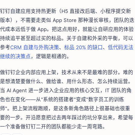
钉钉自建应用支持热更新（H5 直接改后端、小程序提交新
版本），不需要走类似 App Store 那种漫长审核，团队的迭
代成本远低于做 App。把这点用好，就能让自研应用的体验
持续追平甚至超过买的标品。关于自建和外采的平衡，可以
参考
CRM 自建与外购决策
、
标品 20% 的缺口
、
低代码无法
继续的决策点
，逻辑是相通的。
做钉钉企业内部应用上架，技术从来不是最难的部分。难的
是想清楚要做什么、做给谁、用什么形态、怎么持续运营。
当 AI Agent 进一步进入企业应用的核心交互，IT 团队的角
色也在变化——从"系统的搭建者"变成"数字员工的训练
师"。把上架流程跑顺，是这条新角色路径上很基础也很重
要的一步。开沿愿意把过去两年踩过的坑分享出来，希望每
一个准备做钉钉二开的团队都能少走一周弯路。