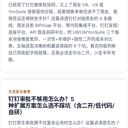
已经用了钉钉做审批协同，又上了用友 U8、U9 或
YonSuite 管账管供应链，结果销售单审完进不了用友、报
销凭证还得财务手抄？这篇讲透钉钉对接用友的 4 条路
线：用友自家 BIP/iuap 平台、零代码集成平台、钉钉宜搭/
连接平台、API 直连自研中台，附 U8/U9/YonSuite 三个版
本对接难度差异、一次性+年维护+隐性二开的成本对比
表、五轴选型决策树和最容易踩的 6 个坑。看完你能判断
自己到底配字段就够，还是必须走中台二开，少走半年弯
路。
方法论与思考
钉钉审批不够用怎么办？5
种扩展方案怎么选不踩坑（含二开/低代码/
自研）
钉钉原生审批撑不住复杂业务时怎么办？这篇讲清原生的 7