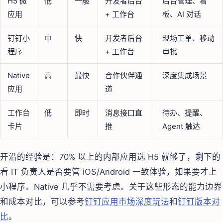
H5 微
低
一般
开发者后台
后台管理、看
应用
+ 工作台
板、AI 对话
钉钉小
中
快
开发者后台
现场工单、移动
程序
+ 工作台
审批
Native
高
最快
合作伙伴通
深度集成场景
应用
道
工作台
低
即时
消息接口直
待办、提醒、
卡片
推
Agent 触达
开沿的经验是：70% 以上的内部应用选 H5 就够了，剩下的
看 IT 负责人是否要管 iOS/Android 一致体验，如果要才上
小程序。Native 几乎不需要考虑。关于这些形态的能力边界
和成本对比，可以参考
钉钉应用市场深度玩法
和
钉钉版本对
比
。