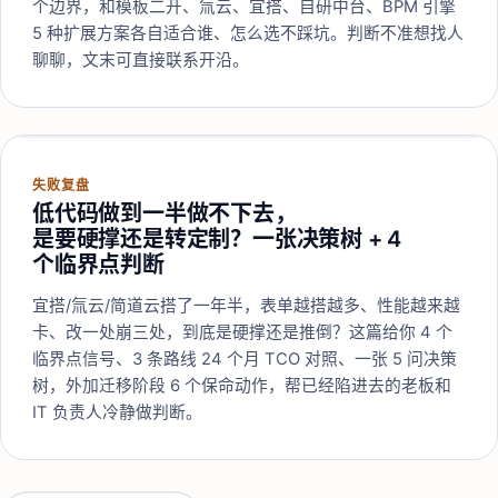
个边界，和模板二开、氚云、宜搭、自研中台、BPM 引擎
5 种扩展方案各自适合谁、怎么选不踩坑。判断不准想找人
聊聊，文末可直接联系开沿。
失败复盘
低代码做到一半做不下去，
是要硬撑还是转定制？一张决策树 + 4
个临界点判断
宜搭/氚云/简道云搭了一年半，表单越搭越多、性能越来越
卡、改一处崩三处，到底是硬撑还是推倒？这篇给你 4 个
临界点信号、3 条路线 24 个月 TCO 对照、一张 5 问决策
树，外加迁移阶段 6 个保命动作，帮已经陷进去的老板和
IT 负责人冷静做判断。