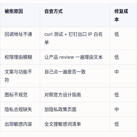
被拒原因
自查方式
修复成
本
回调地址不通
curl 测试 + 钉钉出口 IP 白名
低
单
权限理由模糊
让产品 review 一遍理由文本
低
文案与功能不
自己点一遍是否一致
中
符
图标不规范
对照官方设计指南
低
隐私合规缺失
加隐私政策页面
中
出现敏感内容
全文搜敏感词清单
低