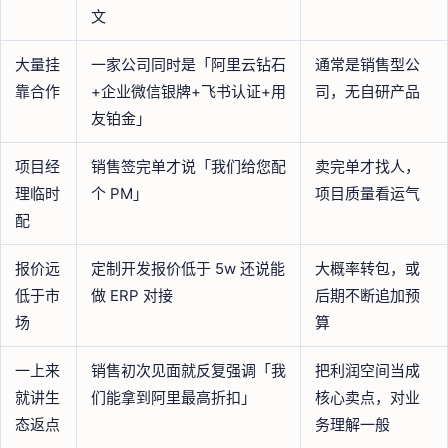
文
大量挂
一家公司同时是「阿里云钻石
通常是销售型公
靠合作
+企业微信银牌+飞书认证+用
司，无自研产品
友铂金」
项目经
销售签完单才说「我们给您配
卖完单才找人，
理临时
个 PM」
项目质量看运气
配
报价远
定制开发报价低于 5w 还说能
大概率转包，或
低于市
做 ERP 对接
后期不断追加预
场
算
一上来
销售初次见面就反复强调「我
把利润空间当成
就讲生
们能拿到阿里最高折扣」
核心卖点，对业
态返点
务理解一般