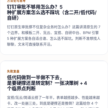
方法论与思考
钉钉审批不够用怎么办？5
种扩展方案怎么选不踩坑（含二开/低代码/
自研）
钉钉原生审批撑不住复杂业务时怎么办？这篇讲清原生的 7
个边界，和模板二开、氚云、宜搭、自研中台、BPM 引擎
5 种扩展方案各自适合谁、怎么选不踩坑。判断不准想找人
聊聊，文末可直接联系开沿。
失败复盘
低代码做到一半做不下去，
是要硬撑还是转定制？一张决策树 + 4
个临界点判断
宜搭/氚云/简道云搭了一年半，表单越搭越多、性能越来越
卡、改一处崩三处，到底是硬撑还是推倒？这篇给你 4 个