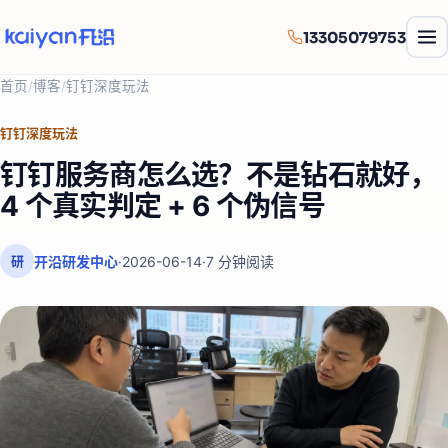
13305079753
首页
/
博客
/
钉钉深度玩法
钉钉深度玩法
钉钉服务商怎么选？不是钻石就好，
4 个真实判定 + 6 个伪信号
开沿研发中心
·
2026-06-14
·
7
分钟阅读
研