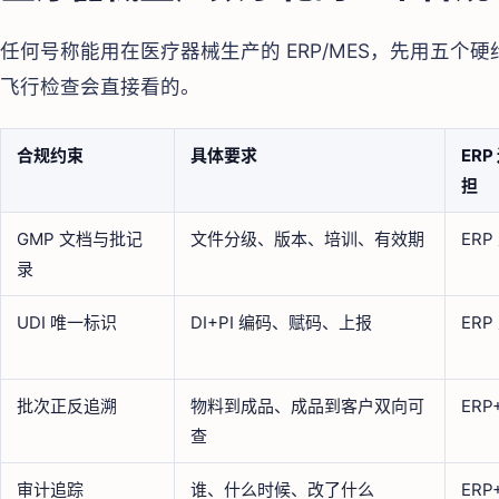
任何号称能用在医疗器械生产的 ERP/MES，先用五个
飞行检查会直接看的。
合规约束
具体要求
ERP
担
GMP 文档与批记
文件分级、版本、培训、有效期
ERP
录
UDI 唯一标识
DI+PI 编码、赋码、上报
ERP
批次正反追溯
物料到成品、成品到客户双向可
ERP
查
审计追踪
谁、什么时候、改了什么
ERP