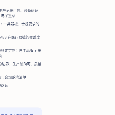
：生产记录可信、设备验证
、电子签章
vs 一类器械：合规要求的
P/MES 在医疗器械的覆盖度
须走定制：自主品牌 + 出
类
来的边界：生产辅助可、质量
表与合规踩坑清单
伸阅读