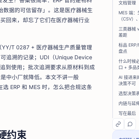
发生？答案很简单：ERP 管的是物料
文档管理
 原始数据的可信留存」。这是医疗器械生
MES 端
（CSV）
率工具买回来，却忘了它们在医疗器械行业
三类器械 
差距
标品 ER
/T 0287 + 医疗器械生产质量管理
盘点
记录；UDI（Unique Device
什么时候必
能从出厂追到使用；批次追溯要求从原材料到成
口 + 多品
你是中小厂就降低。本文不讲一般
AI 接进
决策不可
 ERP 和 MES 时，怎么把合规这条
选型决策
内链与延
写在最后
硬约束