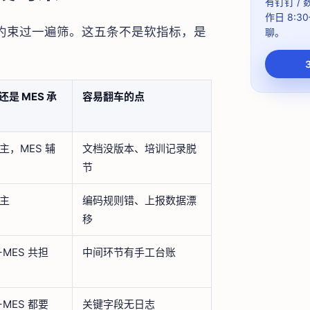
有钉钉 /
作日 8:30
硬约束过一遍筛。这五条不是软指标，是
聊。
 还是 MES 承
容易翻车的点
 主，MES 辅
文档没版本、培训记录脱
节
 主
编码规则错、上报数据漂
移
+MES 共担
中间环节有手工台账
+MES 都要
关键字段无日志