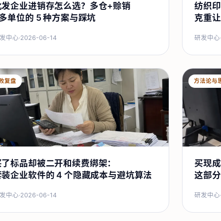
批发企业进销存怎么选？多仓+赊销
纺织印
+多单位的 5 种方案与踩坑
克重让
发中心
·
2026-06-14
研发中心
败复盘
方法论与
买了标品却被二开和续费绑架：
买现成
套装企业软件的 4 个隐藏成本与避坑算法
这部分
发中心
·
2026-06-14
研发中心