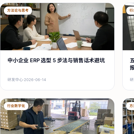
方法论与思考
行
中小企业 ERP 选型 5 步法与销售话术避坑
研发中心
·
2026-06-14
研
行业数字化
方