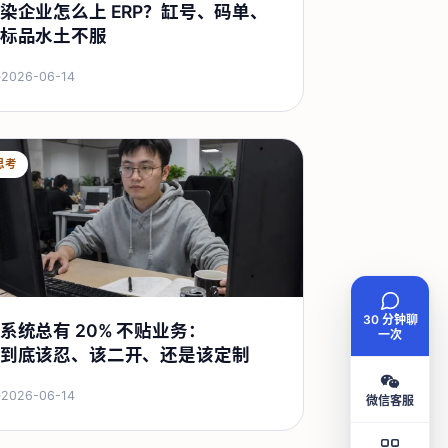
染企业怎么上 ERP？缸号、码单、
标品水土不服
·
2026-06-14
思考
30 分钟聊
系统总有 20% 不贴业务：
一次
到底该忍、该二开、还是该定制
·
2026-06-14
微信客服