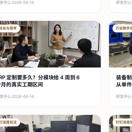
发中心
·
2026-06-14
研发中心
法论与思考
行业数字
RP 定制要多久？分模块给 4 周到 6
装备制
个月的真实工期区间
从单件
发中心
·
2026-06-14
研发中心
钉深度玩法
钉钉深度