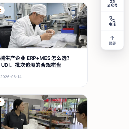
公众号
化
电话
顶部
械生产企业 ERP+MES 怎么选？
、UDI、批次追溯的合规棋盘
·
2026-06-14
化