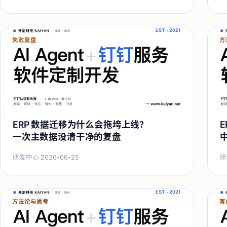
失败复盘
方
ERP 数据迁移为什么会拖垮上线？
一次主数据没清干净的复盘
研发中心
·
2026-06-25
研
方法论与思考
客