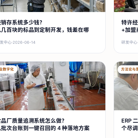
进销存系统多少钱？
特许经
从几百块的标品到定制开发，钱差在哪
+加盟
发中心
·
2026-06-14
研发中心
业数字化
方法论与
食品厂质量追溯系统怎么做？
ERP
从批次台账到一键召回的 4 种落地方案
个尽调