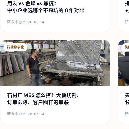
用友 vs 金蝶 vs 鼎捷：
中小企业选哪个不踩坑的 6 维对比
研发中心
·
2026-06-14
研
行业数字化
失
石材厂 MES 怎么搭？大板切割、
订单跟踪、客户图样的串联
研发中心
·
2026-06-14
研