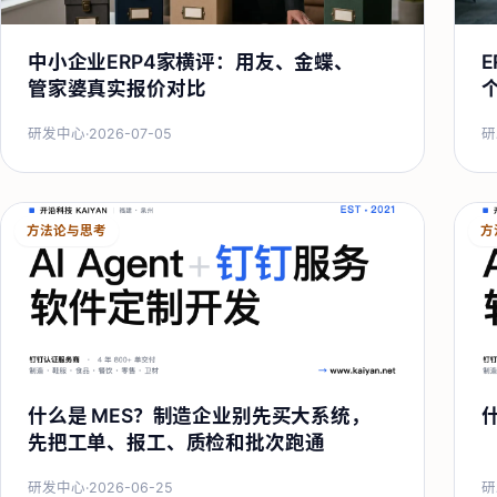
中小企业ERP4家横评：用友、金蝶、
管家婆真实报价对比
研发中心
·
2026-07-05
研
方法论与思考
方
什么是 MES？制造企业别先买大系统，
先把工单、报工、质检和批次跑通
研发中心
·
2026-06-25
研