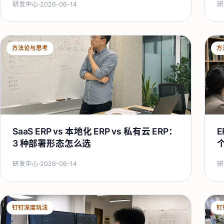
研发中心
·
2026-06-14
研
方法论与思考
方
SaaS ERP vs 本地化 ERP vs 私有云 ERP：
E
3 种部署形态怎么选
研发中心
·
2026-06-14
研
钉钉深度玩法
钉