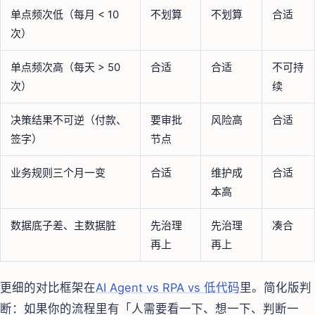
单点频次低（每月 < 10
不划算
不划算
合适
次）
单点频次高（每天 > 50
合适
合适
不可持
次）
续
决策结果不可逆（付款、
要审批
风险高
合适
签字）
节点
业务规则三个月一变
合适
维护成
合适
本高
数据底子差、主数据脏
先治理
先治理
凑合
再上
再上
更细的对比框架在
AI Agent vs RPA vs 低代码
里。简化版判
断：如果你的流程里有「人需要看一下、想一下、判断一