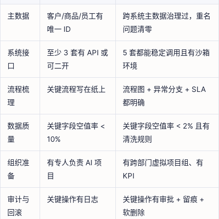
主数据
客户/商品/员工有
跨系统主数据治理过，重名
唯一 ID
问题清零
系统接
至少 3 套有 API 或
5 套都能稳定调用且有沙箱
口
可二开
环境
流程梳
关键流程写在纸上
流程图 + 异常分支 + SLA
理
都明确
数据质
关键字段空值率 <
关键字段空值率 < 2% 且有
量
10%
清洗规则
组织准
有专人负责 AI 项
有跨部门虚拟项目组、有
备
目
KPI
审计与
关键操作有日志
关键操作有审批 + 留痕 +
回滚
软删除