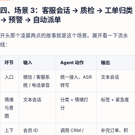
四、场景 3：客服会话 → 质检 → 工单归类
→ 预警 → 自动派单
开头那个凌晨两点的故事就是这个场景。展开看一下流水
线：
环节
输入
Agent 动作
输出
入口
微信 / 客服系
统一接入、ASR
文本会话
统 / 电话录音
转写
情绪
文本会话
分类 + 情绪打
标签 + 紧急度
与意
分
图
上下
会员 ID
调用 CRM /
补完订单、积