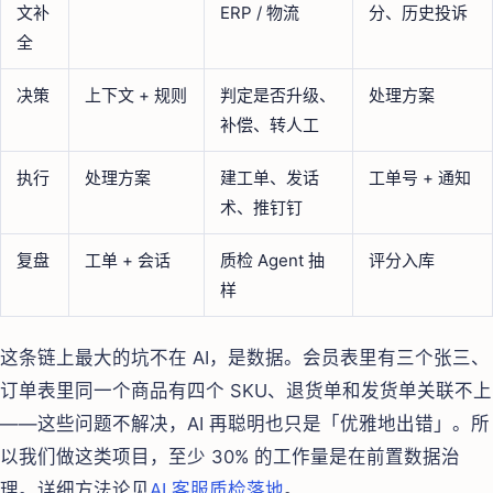
文补
ERP / 物流
分、历史投诉
全
决策
上下文 + 规则
判定是否升级、
处理方案
补偿、转人工
执行
处理方案
建工单、发话
工单号 + 通知
术、推钉钉
复盘
工单 + 会话
质检 Agent 抽
评分入库
样
这条链上最大的坑不在 AI，是数据。会员表里有三个张三、
订单表里同一个商品有四个 SKU、退货单和发货单关联不上
——这些问题不解决，AI 再聪明也只是「优雅地出错」。所
以我们做这类项目，至少 30% 的工作量是在前置数据治
理。详细方法论见
AI 客服质检落地
。