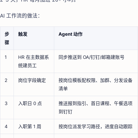
AI 工作流的做法：
步
触发
Agent 动作
骤
1
HR 在主数据系
同步推送到 OA/钉钉/邮箱建账号
统建员工
2
岗位字段确定
按岗位模板配权限、加群、分发设备
清单
3
入职日 0 点
推送报到指引、首日课程、午餐选项
到钉钉
4
入职第 1 周
按岗位派发学习路径，进度自动跟踪