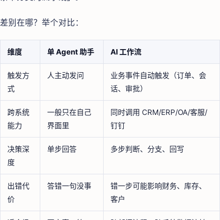
差别在哪？举个对比：
维度
单 Agent 助手
AI 工作流
触发方
人主动发问
业务事件自动触发（订单、会
式
话、审批）
跨系统
一般只在自己
同时调用 CRM/ERP/OA/客服/
能力
界面里
钉钉
决策深
单步回答
多步判断、分支、回写
度
出错代
答错一句没事
错一步可能影响财务、库存、
价
客户