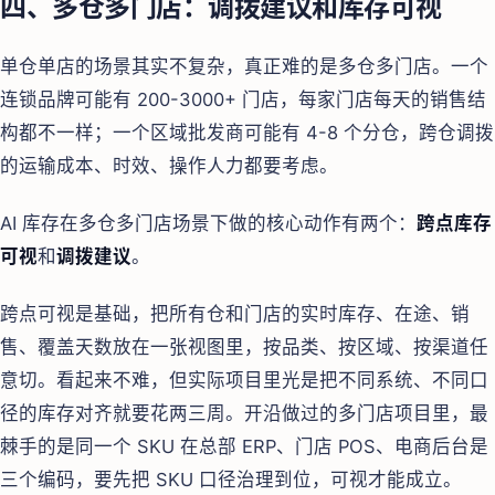
四、多仓多门店：调拨建议和库存可视
单仓单店的场景其实不复杂，真正难的是多仓多门店。一个
连锁品牌可能有 200-3000+ 门店，每家门店每天的销售结
构都不一样；一个区域批发商可能有 4-8 个分仓，跨仓调拨
的运输成本、时效、操作人力都要考虑。
AI 库存在多仓多门店场景下做的核心动作有两个：
跨点库存
可视
和
调拨建议
。
跨点可视是基础，把所有仓和门店的实时库存、在途、销
售、覆盖天数放在一张视图里，按品类、按区域、按渠道任
意切。看起来不难，但实际项目里光是把不同系统、不同口
径的库存对齐就要花两三周。开沿做过的多门店项目里，最
棘手的是同一个 SKU 在总部 ERP、门店 POS、电商后台是
三个编码，要先把 SKU 口径治理到位，可视才能成立。