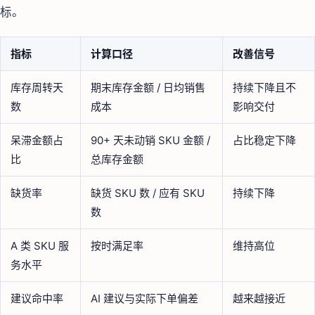
标。
指标
计算口径
改善信号
库存周转天
期末库存金额 / 日均销售
持续下降且不
数
成本
影响交付
呆滞金额占
90+ 天未动销 SKU 金额 /
占比稳定下降
比
总库存金额
缺货率
缺货 SKU 数 / 应有 SKU
持续下降
数
A 类 SKU 服
按时满足率
维持高位
务水平
建议命中率
AI 建议与实际下单偏差
越来越接近