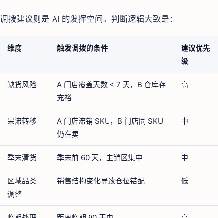
调拨建议则是 AI 的发挥空间。判断逻辑大致是：
维度
触发调拨的条件
建议优先
级
缺货风险
A 门店覆盖天数 < 7 天，B 仓库存
高
充裕
呆滞转移
A 门店滞销 SKU，B 门店同 SKU
中
仍在卖
季末清货
季末前 60 天，主销区集中
中
区域品类
销售结构变化导致仓位错配
低
调整
临期处理
距离临期 90 天内
高