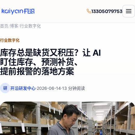
13305079753
首页
/
博客
/
行业数字化
行业数字化
库存总是缺货又积压？让 AI
盯住库存、预测补货、
提前报警的落地方案
开沿研发中心
·
2026-06-14
·
13
分钟阅读
研