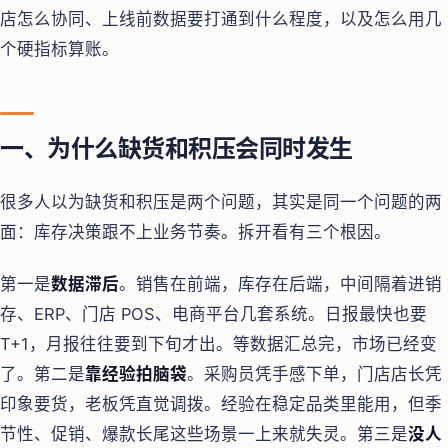
店怎么协同、上线前数据要打通到什么程度，以及怎么用几
个硬指标算账。
一、为什么缺货和积压会同时发生
很多人以为缺货和积压是两个问题，其实是同一个问题的两
面：库存决策跟不上业务节奏。拆开看有三个根因。
第一是
数据滞后
。销售在前端，库存在后端，中间隔着进销
存、ERP、门店 POS、电商平台几套系统。日报最快也要
T+1，月报往往要到下旬才出。等数据汇总完，市场已经变
了。第二是
靠经验拍脑袋
。采购员凭手感下单，门店店长凭
印象要货，老板凭直觉调拨。经验在稳定品类里能用，但季
节性、促销、爆款长尾这些场景一上来就失灵。第三是
没人