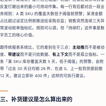
反复打磨出来的最小可用动作集。每一行背后都对应一段业
务规则：A 类 SKU 的覆盖天数低于阈值就预警；呆滞金额
占比超过设定比例就推送给采购总监；销售突然连续三天异
常波动就单独标红。规则可以调，但「持续盯」这件事是数
字员工的核心价值。
跟传统报表系统比，它的差别在于三点：
主动推
而不是被动
查、
带建议
而不是只给数据、
有上下文
而不是孤立指标。一
条「某 SKU 库存覆盖天数 5 天，低于阈值」的预警，会附
带「过去 30 天日均销 28 件、在途 0、上一批到货提前期
12 天，建议立即补 400 件」这样的可执行建议。
三、补货建议是怎么算出来的