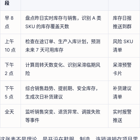
段
早 8
盘点昨日实时库存与销售，识别 A 类
库存日报
点
SKU 的库存覆盖天数
推送到群
上午
检查在途订单、生产入库计划，预测
风险 SKU
10 点
未来 7 天可用库存
清单
下午
计算周转天数变化、识别呆滞临期风
呆滞预警
2 点
险
卡片
下午
综合销售趋势、提前期、安全库存，
补货建议
5 点
生成次日补货建议
清单
全天
监听销售突变、退货异常、调拨失败
实时报警
等事件
推送
这张表不是理论，是开沿在鞋服、制造、连锁进销存项目里