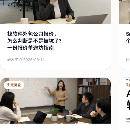
找软件外包公司报价，
S
怎么判断是不是被坑了？
一份报价单避坑指南
研发中心
·
2026-06-14
研
失败复盘
失