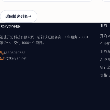
返回博客列表
业务
开沿 A
福建开沿科技有限公司 · 钉钉认证服务商 ·
7 年
服务 2000+
家企业、交付 1000+ 个项目。
企业
业务
13305079753
hr@kaiyan.net
AI 
钉钉
价格