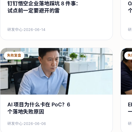
钉钉悟空企业落地踩坑 8 件事：
O
试点前一定要避开的雷
研发中心
·
2026-06-14
研
失败复盘
失
AI 项目为什么卡在 PoC？6
个落地失败原因
研发中心
·
2026-06-06
研