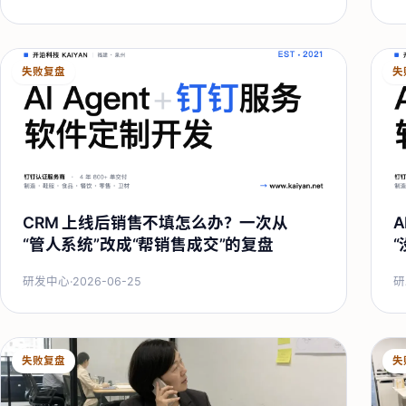
失败复盘
失
CRM 上线后销售不填怎么办？一次从
A
“管人系统”改成“帮销售成交”的复盘
研发中心
·
2026-06-25
研
失败复盘
失