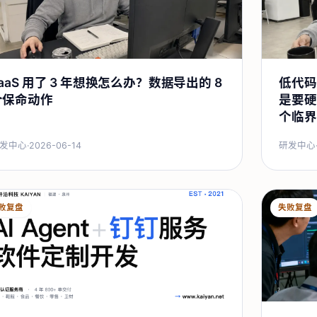
aaS 用了 3 年想换怎么办？数据导出的 8
低代码
个保命动作
是要硬
个临界
发中心
·
2026-06-14
研发中心
败复盘
失败复盘