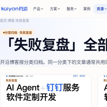
产品
方案
服务
案例
资源
首页
/
博客
/
失败复盘
分类归档 ·
失败复盘
「
失败复盘
」全
开沿博客按分类归档。同一分类下的文章通常共用
失败复盘
失