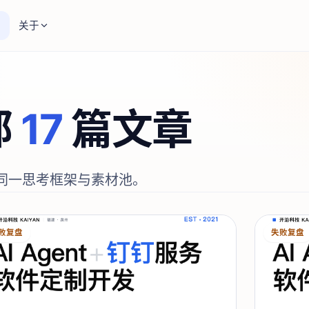
关于
部
17
篇文章
同一思考框架与素材池。
败复盘
失败复盘