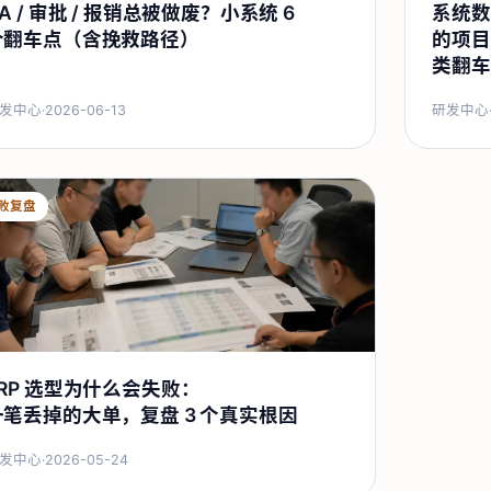
A / 审批 / 报销总被做废？小系统 6
系统数
个翻车点（含挽救路径）
的项目
类翻车
发中心
·
2026-06-13
研发中心
败复盘
ERP 选型为什么会失败：
一笔丢掉的大单，复盘 3 个真实根因
发中心
·
2026-05-24