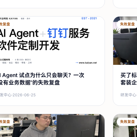
败复盘
失败复盘
I Agent 试点为什么只会聊天？一次
买了标
“没有业务数据”的失败复盘
套装企
发中心
·
2026-06-25
研发中心
败复盘
失败复盘