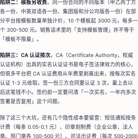
陷阱二：模板另收费
。同一份合同的不同版本（甲乙丙丁方
各一份、中英双语各一份、集团版和分公司版各一份）在部
分平台按模板数量单独计价，10 个模板起 3000 元，每多一
个 300-500 元。销售话术里的「支持模板管理」并不等于
「模板不限量」。
陷阱三：CA 认证按次
。CA（Certificate Authority，权威
认证机构）出具的实名认证证书是电子签法律效力的核心，
但很多平台把 CA 认证费用从年费里剥离出来，按每次实名
认证 1-3 元收取。签一份三方合同要认证 3 次，量上去以
后这笔钱不小。签约前一定要问清「一次实名，一年内多次
签署是否复用」这个问题。
除了这三个大坑，还有几个隐性成本要留意：短信通知按条
计费（每条 0.05-0.1 元）、印章刻制费（企业公章、法人
章、部门章各 100-500 元）、司法出证费（每次 500-2000