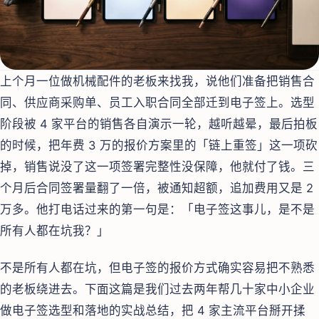
上个月一位做机械配件的老板来找我，说他们准备把销售合
同、供应商采购单、员工入职合同全部迁到电子签上。选型
阶段被 4 家平台的销售各自演示一轮，越听越晕，最后拍板
的时候，把年费 3 万的报价方案里的「链上重签」这一项砍
掉，销售说没了这一项签署完整性没保障，他就付了钱。三
个月后合同签署量翻了一倍，被通知超额，追加费用又是 2
万多。他打电话过来的第一句是：「电子签这事儿，是不是
所有人都在坑我？」
不是所有人都在坑，但电子签的报价方式确实容易把不熟悉
的老板绕进去。下面这篇是我们过去两年帮几十家中小企业
做电子签选型和落地的实战总结，把 4 家主流平台掰开揉