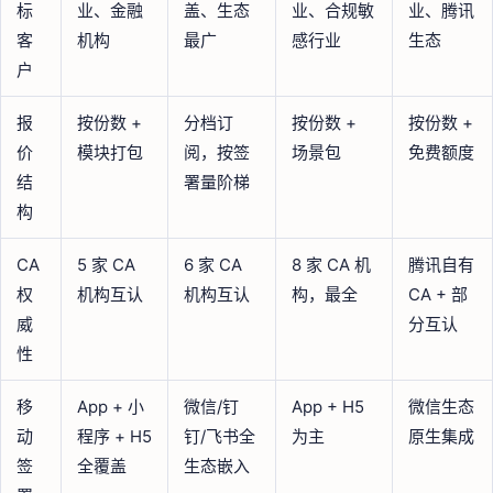
标
业、金融
盖、生态
业、合规敏
业、腾讯
客
机构
最广
感行业
生态
户
报
按份数 +
分档订
按份数 +
按份数 +
价
模块打包
阅，按签
场景包
免费额度
结
署量阶梯
构
CA
5 家 CA
6 家 CA
8 家 CA 机
腾讯自有
权
机构互认
机构互认
构，最全
CA + 部
威
分互认
性
移
App + 小
微信/钉
App + H5
微信生态
动
程序 + H5
钉/飞书全
为主
原生集成
签
全覆盖
生态嵌入