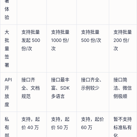
署
体
验
大
支持批量
支持批量
支持批量
支持批量
批
发起 500
1000 份/
500 份/次
200 份/
量
份/次
次
次
签
署
API
接口齐
接口最丰
接口齐全、
接口简
开
全、文档
富、SDK
示例较少
洁、微信
放
规范
多语言
侧极顺
度
私
支持，起
支持，起
支持，起价
暂不支持
有
价 40 万
价 50 万
60 万
标准私有
部
化