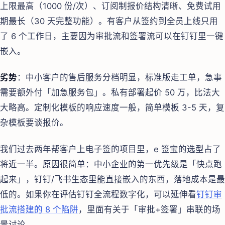
上限最高（1000 份/次）、订阅制报价结构清晰、免费试用
期最长（30 天完整功能）。有客户从签约到全员上线只用
了 6 个工作日，主要因为审批流和签署流可以在钉钉里一键
嵌入。
劣势
：中小客户的售后服务分档明显，标准版走工单，急事
需要额外付「加急服务包」。私有部署起价 50 万，比法大
大略高。定制化模板的响应速度一般，简单模板 3-5 天，复
杂模板要谈报价。
我们过去两年帮客户上电子签的项目里，e 签宝的选型占了
将近一半。原因很简单：中小企业的第一优先级是「快点跑
起来」，钉钉/飞书生态里能直接嵌入的东西，落地成本是最
低的。如果你在评估钉钉全流程数字化，可以延伸看
钉钉审
批流搭建的 8 个陷阱
，里面有关于「审批+签署」串联的场
景讨论。