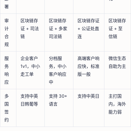
署
审
区块链存
区块链存
区块链存证
区块链存
计
证 + 司法
证 + 多家
+ 公证处直
证 + 至
合
链
司法链
连
信链
规
服
企业客户
分档服
高端客户响
微信生态
务
1v1，中小
务，中小
应快，标准
自助为主
响
走工单
客户响应
版一般
应
中
多
支持中英
支持 30+
支持中英日
主打国
国
日韩葡等
语言
内，海外
签
能力弱
约