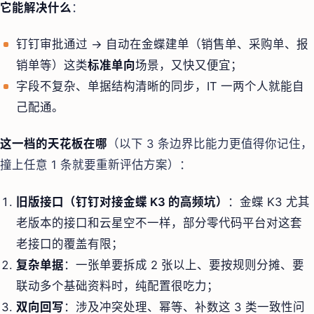
它能解决什么
：
钉钉审批通过 → 自动在金蝶建单（销售单、采购单、报
销单等）这类
标准单向
场景，又快又便宜；
字段不复杂、单据结构清晰的同步，IT 一两个人就能自
己配通。
这一档的天花板在哪
（以下 3 条边界比能力更值得你记住，
撞上任意 1 条就要重新评估方案）：
旧版接口（钉钉对接金蝶 K3 的高频坑）
：金蝶 K3 尤其
老版本的接口和云星空不一样，部分零代码平台对这套
老接口的覆盖有限；
复杂单据
：一张单要拆成 2 张以上、要按规则分摊、要
联动多个基础资料时，纯配置很吃力；
双向回写
：涉及冲突处理、幂等、补数这 3 类一致性问