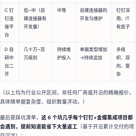
C 钉
低~中（自
中等
自建连接器的
钉钉深
钉连
建连接器有
开发与维护
用、IT
接平
开发量）
有底子
台
D 自
几十万~百
持续维
单据类型增加
多组
研中
万级别
护投入
→持续追加
织、双
台二
向、复
开
杂
（以上均为行业公开区间，非任何厂商或开沿的精确报价，
具体随单据复杂度、组织数量浮动。）
最后是踩坑清单，
这 6 个坑几乎每个钉钉+金蝶集成项目都
会遇到，提前知道能省下大量返工
（基于开沿累计交付的项
目沉淀）：