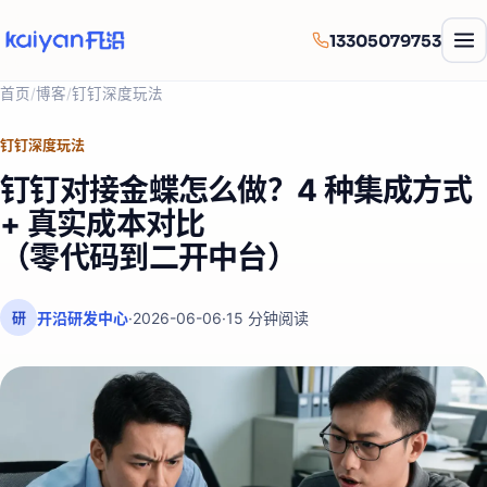
13305079753
首页
/
博客
/
钉钉深度玩法
钉钉深度玩法
钉钉对接金蝶怎么做？4 种集成方式
+ 真实成本对比
（零代码到二开中台）
开沿研发中心
·
2026-06-06
·
15
分钟阅读
研