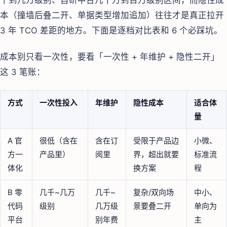
千到几万级别、自研中台几十万到百万级别区间，而隐性成
本（撞墙后叠二开、单据类型增加追加）往往才是真正拉开
3 年 TCO 差距的地方。下面是逐档对比表和 6 个必踩坑。
成本别只看一次性，要看「一次性 + 年维护 + 隐性二开」
这 3 笔账：
方式
一次性投入
年维护
隐性成本
适合体
量
A 官
很低（含在
含在订
受限于产品边
小微、
方一
产品里）
阅里
界，超出就要
标准流
体化
换方案
程
B 零
几千~几万
几千~
复杂/双向场
中小、
代码
级别
几万级
景要叠二开
单向为
平台
别年费
主