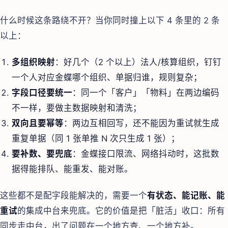
什么时候这条路绕不开？当你同时撞上以下 4 条里的 2 条
以上：
多组织映射
：好几个（2 个以上）法人/核算组织，钉钉
一个人对应金蝶哪个组织、单据归谁，规则复杂；
字段口径要统一
：同一个「客户」「物料」在两边编码
不一样，要做主数据映射和清洗；
双向且要幂等
：两边互相回写，还不能因为重试就生成
重复单据（同 1 张单推 N 次只生成 1 张）；
要补数、要兜底
：金蝶接口限流、网络抖动时，这批数
据得能排队、能重发、能对账。
这些都不是配字段能解决的，需要一个
有状态、能记账、能
重试
的集成中台来兜底。它的价值是把「脏活」收口：所有
同步走中台，出了问题在一个地方查、一个地方补。