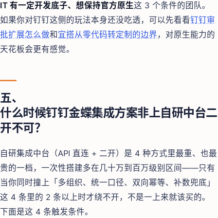
IT 有一定开发底子、想保持官方原生
这 3 个条件的团队。
如果你对钉钉这侧的玩法本身还没吃透，可以先看看
钉钉审
批扩展怎么做
和
宜搭从零代码转定制的边界
，对原生能力的
天花板会更有感觉。
五、
什么时候钉钉金蝶集成方案非上自研中台二
开不可？
自研集成中台（API 直连 + 二开）是 4 种方式里最重、也最
贵的一档，一次性搭建多在几十万到百万级别区间——只有
当你同时撞上「多组织、统一口径、双向幂等、补数兜底」
这 4 条里的 2 条以上时才绕不开，不是一上来就该买的。
下面是这 4 条触发条件。