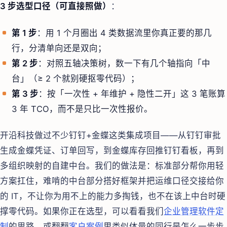
3 步选型口径（可直接照做）
：
第 1 步
：用 1 个月圈出 4 类数据流里你真正要的那几
行，分清单向还是双向；
第 2 步
：对照五轴决策树，数一下有几个轴指向「中
台」（≥ 2 个就别硬抠零代码）；
第 3 步
：按「一次性 + 年维护 + 隐性二开」这 3 笔账算
3 年 TCO，而不是只比一次性报价。
开沿科技做过不少钉钉+金蝶这类集成项目——从钉钉审批
生成金蝶凭证、订单回写，到金蝶库存回推钉钉看板，再到
多组织映射的自建中台。我们的做法是：标准部分帮你用轻
方案扛住，难啃的中台部分搭好框架并把运维口径交接给你
的 IT，不让你为用不上的能力多掏钱，也不在该上中台时硬
撑零代码。如果你正在选型，可以看看我们
企业管理软件定
制
的思路，或翻翻
客户案例
里类似体量的同行是怎么一步步