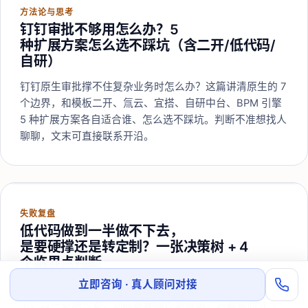
方法论与思考
钉钉审批不够用怎么办？5
种扩展方案怎么选不踩坑（含二开/低代码/
自研）
钉钉原生审批撑不住复杂业务时怎么办？这篇讲清原生的 7
个边界，和模板二开、氚云、宜搭、自研中台、BPM 引擎
5 种扩展方案各自适合谁、怎么选不踩坑。判断不准想找人
聊聊，文末可直接联系开沿。
失败复盘
低代码做到一半做不下去，
是要硬撑还是转定制？一张决策树 + 4
个临界点判断
立即咨询 · 真人顾问对接
宜搭/氚云/简道云搭了一年半，表单越搭越多、性能越来越
卡、改一处崩三处，到底是硬撑还是推倒？这篇给你 4 个