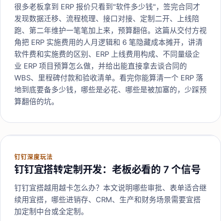
很多老板拿到 ERP 报价只看到"软件多少钱"，签完合同才
发现数据迁移、流程梳理、接口对接、定制二开、上线陪
跑、第二年维护一笔笔加上来，预算翻倍。这篇从交付方视
角把 ERP 实施费用的人月逻辑和 6 笔隐藏成本摊开，讲清
软件费和实施费的区别、ERP 上线费用构成、不同量级企
业 ERP 项目预算怎么做，并给出能直接拿去谈合同的
WBS、里程碑付款和验收清单。看完你能算清一个 ERP 落
地到底要备多少钱，哪些是必花、哪些是被加塞的，少踩预
算翻倍的坑。
钉钉深度玩法
钉钉宜搭转定制开发：老板必看的 7 个信号
钉钉宜搭越用越卡怎么办？本文说明哪些审批、表单适合继
续用宜搭，哪些进销存、CRM、生产和财务场景需要宜搭
加定制中台或全定制。