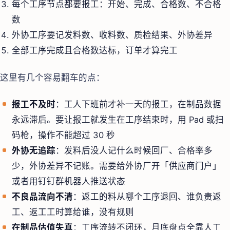
每个工序节点都要报工：开始、完成、合格数、不合格
数
外协工序要记发料数、收料数、质检结果、外协差异
全部工序完成且合格数达标，订单才算完工
这里有几个容易翻车的点：
报工不及时
：工人下班前才补一天的报工，在制品数据
永远滞后。要让报工就发生在工序结束时，用 Pad 或扫
码枪，操作不能超过 30 秒
外协无追踪
：发料后没人记什么时候回厂、合格率多
少，外协差异不记账。需要给外协厂开「供应商门户」
或者用钉钉群机器人推送状态
不良品流向不清
：返工的料从哪个工序退回、谁负责返
工、返工工时算给谁，没有规则
在制品估值失真
：工序流转不闭环，月底盘点全靠人工