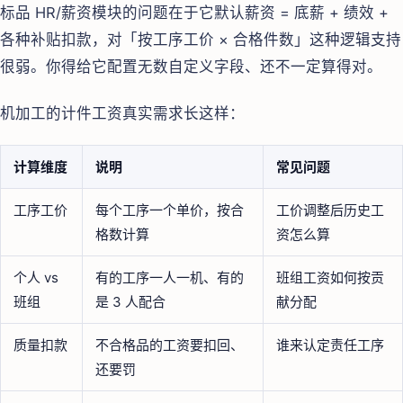
标品 HR/薪资模块的问题在于它默认薪资 = 底薪 + 绩效 +
各种补贴扣款，对「按工序工价 × 合格件数」这种逻辑支持
很弱。你得给它配置无数自定义字段、还不一定算得对。
机加工的计件工资真实需求长这样：
计算维度
说明
常见问题
工序工价
每个工序一个单价，按合
工价调整后历史工
格数计算
资怎么算
个人 vs
有的工序一人一机、有的
班组工资如何按贡
班组
是 3 人配合
献分配
质量扣款
不合格品的工资要扣回、
谁来认定责任工序
还要罚