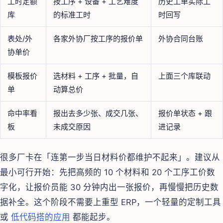
工时定额
按工序 + 设备 + 工艺难度
历史工单实际工
库
的标准工时
时回写
表处/外
各家外协厂按工序的报价单
外协合同台账
协单价
模板报价
选材料 + 工序 + 批量，自
上面三个库联动
单
动算总价
命中率看
报出去多少张、成交几张、
报价单状态 + 跟
板
未成交原因
进记录
很多厂卡在「连第一步当日材料价都维护不起来」。建议从
最小可行开始：先把高频的 10 个材料和 20 个工序工价数
字化，让报价员能 30 分钟内出一张报价，再慢慢把历史数
据补全。这个阶段不需要上重型 ERP，一个轻量的定制工具
或
低代码搭的应用
都能起步。