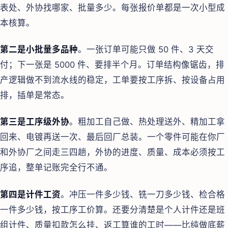
表处、外协找哪家、批量多少。每张报价单都是一次小型成
本核算。
第二是小批量多品种
。一张订单可能只做 50 件、3 天交
付；下一张是 5000 件、要排半个月。订单结构像锯齿，排
产逻辑做不到流水线的稳定，工单要按工序拆、按设备占用
排，插单是常态。
第三是工序级外协
。粗加工自己做、热处理送外、精加工拿
回来、电镀再送一次、最后回厂总装。一个零件可能在你厂
和外协厂之间走三四趟，外协的进度、质量、成本必须按工
序追，整单记账完全行不通。
第四是计件工资
。冲压一件多少钱、铣一刀多少钱、检合格
一件多少钱，按工序工价算。还要分清楚是个人计件还是班
组计件、质量扣款怎么挂、返工算谁的工时——比纯做底薪