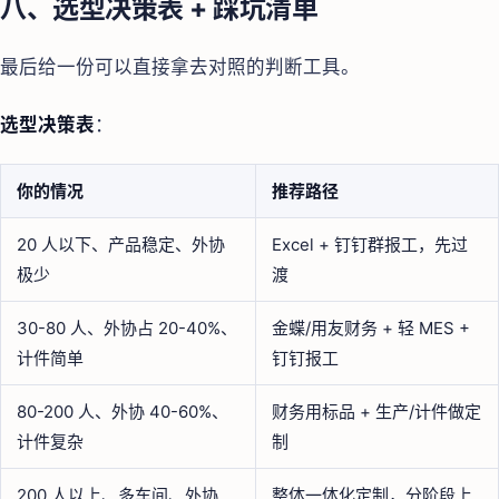
八、选型决策表 + 踩坑清单
最后给一份可以直接拿去对照的判断工具。
选型决策表
：
你的情况
推荐路径
20 人以下、产品稳定、外协
Excel + 钉钉群报工，先过
极少
渡
30-80 人、外协占 20-40%、
金蝶/用友财务 + 轻 MES +
计件简单
钉钉报工
80-200 人、外协 40-60%、
财务用标品 + 生产/计件做定
计件复杂
制
200 人以上、多车间、外协
整体一体化定制，分阶段上