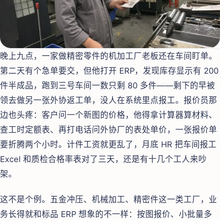
晚上九点，一家做精密零件的机加工厂老板还在车间盯单。
第二天有个急单要交，但他打开 ERP，发现库存显示有 200
件半成品，跑到三号车间一数只剩 80 多件——剩下的早被
领去做另一张外协返工单，没人在系统里点报工。报价员那
边也头疼：客户问一个新图的价格，他得拿计算器算材料、
查工时定额表、再打电话问外协厂的表处单价，一张报价单
要折腾两个小时。计件工资就更乱了，月底 HR 把车间报工
Excel 和质检合格率表对了三天，还是有十几个工人来吵
架。
这不是个例。五金冲压、机械加工、精密件这一类工厂，业
务长得就和标品 ERP 想象的不一样：按图报价、小批量多