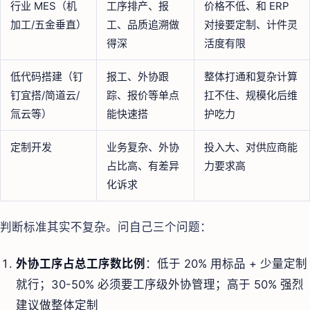
行业 MES（机
工序排产、报
价格不低、和 ERP
加工/五金垂直）
工、品质追溯做
对接要定制、计件灵
得深
活度有限
低代码搭建（钉
报工、外协跟
整体打通和复杂计算
钉宜搭/简道云/
踪、报价等单点
扛不住、规模化后维
氚云等）
能快速搭
护吃力
定制开发
业务复杂、外协
投入大、对供应商能
占比高、有差异
力要求高
化诉求
判断标准其实不复杂。问自己三个问题：
外协工序占总工序数比例
：低于 20% 用标品 + 少量定制
就行；30-50% 必须要工序级外协管理；高于 50% 强烈
建议做整体定制