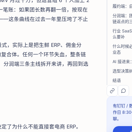
V 月过千万，但运营组 6 个人加上 2
履约端：
过一笔账：如果团长数再翻一倍，按现在
分润端：
11%——这条曲线在过去一年里压垮了不止
链返点的
行业 Sa
么要补
段式，实际上是把生鲜 ERP、佣金分
什么时候必
业态
的复合体。任何一个环节失血，整条链
AI 接进
端、分润端三条主线拆开来讲，再回到选
选型决策
结语
有钉钉 /
作日 8:30
聊。
定了为什么不能直接套电商 ERP。