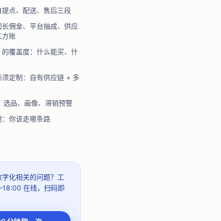
自提点、配送、售后三段
团长佣金、平台抽成、供应
三方账
aS 的覆盖度：什么能买、什
须定制：自有供应链 + 多
来：选品、画像、滞销预警
树：你该走哪条路
 数字化相关的问题？
工
–18:00
在线，扫码即