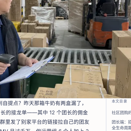
本文目录
到自提点？昨天那箱牛奶有两盒漏了，
团长的接龙单——其中 12 个团长的佣金
社区团购的
长在群里发了别家平台的链接拉自己的团友
团长端：
全生命周