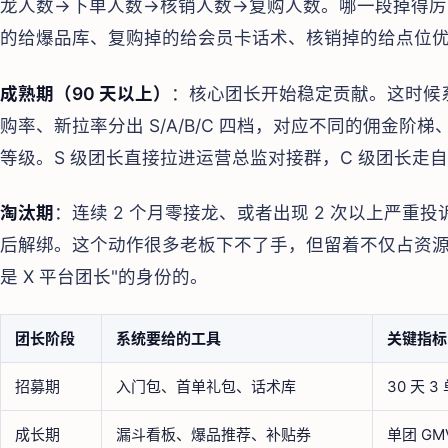
龙人数→下单人数→核销人数→复购人数。哪一段掉得
的给爆品库、复购掉的给会员卡话术、核销掉的给点位
成熟期（90 天以上）
：核心团长开始稳定贡献。这时候系
购率、新拉率分出 S/A/B/C 四档，对应不同的佣金
等级。S 级团长直接拉进运营总监对接群，C 级团长走
淘汰期
：连续 2 个月零接龙、或者出现 2 次以上严
后解绑。这个动作很多老板下不了手，但留着不仅占资源
是 X 平台团长"的身份的。
团长阶段
系统要给的工具
关键指标
招募期
入门包、首单礼包、话术库
30 天 3
成长期
漏斗看板、爆品推荐、补贴券
单团 GM