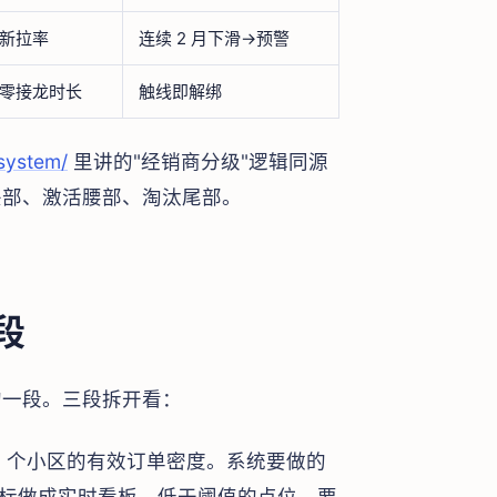
新拉率
连续 2 月下滑→预警
零接龙时长
触线即解绑
-system/
里讲的"经销商分级"逻辑同源
头部、激活腰部、淘汰尾部。
段
的一段。三段拆开看：
5 个小区的有效订单密度。系统要做的
指标做成实时看板。低于阈值的点位，要