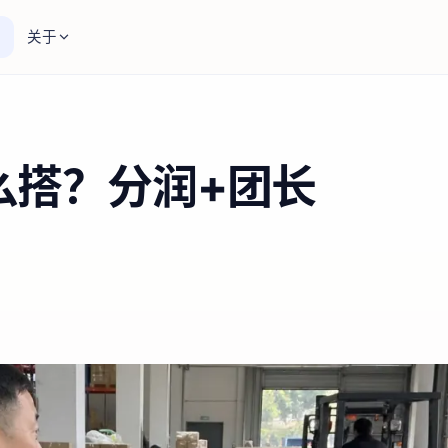
关于
么搭？分润+团长