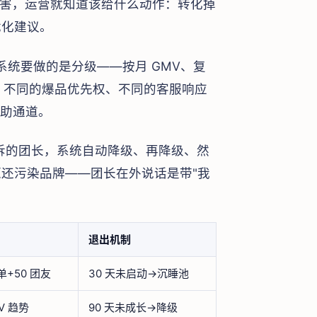
厉害，运营就知道该给什么动作：转化掉
优化建议。
统要做的是分级——按月 GMV、复
阶梯、不同的爆品优先权、不同的客服响应
自助通道。
重投诉的团长，系统自动降级、再降级、然
还污染品牌——团长在外说话是带"我
退出机制
 单+50 团友
30 天未启动→沉睡池
V 趋势
90 天未成长→降级