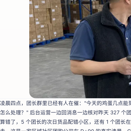
凌晨四点，团长群里已经有人在催："今天的鸡蛋几点能
怎么处理？" 后台运营一边回消息一边核对昨天 327 个
算错了，5 个团长的次日货品配错小区，还有 1 个团