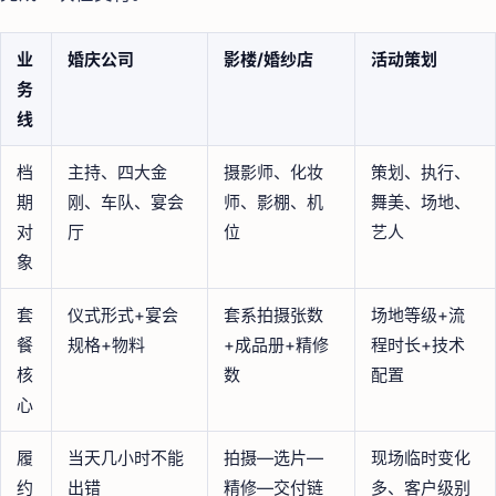
业
婚庆公司
影楼/婚纱店
活动策划
务
线
档
主持、四大金
摄影师、化妆
策划、执行、
期
刚、车队、宴会
师、影棚、机
舞美、场地、
对
厅
位
艺人
象
套
仪式形式+宴会
套系拍摄张数
场地等级+流
餐
规格+物料
+成品册+精修
程时长+技术
核
数
配置
心
履
当天几小时不能
拍摄—选片—
现场临时变化
约
出错
精修—交付链
多、客户级别