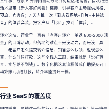
三件事：线索 5 分钟内自动分配到对应区域销售；首次跟进
话术里带《新人喜好问卷》链接，引导客户主动提供风格、
预算、宾客数；7 天内推一次「到店看场地+样片+主持试
音」的体验套装，把客户从「比价」拉到「体验」。
转介这块，行业里一直有「老客户转介一单返 800-2000 现
金」的口碑活动，但落地的难点不是没动力，而是没工具
——老客户怎么提交转介信息、销售怎么认领、返现怎么
算、什么时候打款，这些全靠人工跟，结果就是「说好转
介，实际落不到钱」。数字化把这套流程做成自助提交+自
动算账+月结打款，转介率能提升一档。
行业 SaaS 的覆盖度
国内婚庆、影楼这一行的行业 SaaS 大概分三档：第一档是