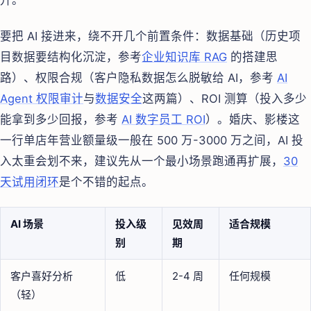
升。
要把 AI 接进来，绕不开几个前置条件：数据基础（历史项
目数据要结构化沉淀，参考
企业知识库 RAG
的搭建思
路）、权限合规（客户隐私数据怎么脱敏给 AI，参考
AI
Agent 权限审计
与
数据安全
这两篇）、ROI 测算（投入多少
能拿到多少回报，参考
AI 数字员工 ROI
）。婚庆、影楼这
一行单店年营业额量级一般在 500 万-3000 万之间，AI 投
入太重会划不来，建议先从一个最小场景跑通再扩展，
30
天试用闭环
是个不错的起点。
AI 场景
投入级
见效周
适合规模
别
期
客户喜好分析
低
2-4 周
任何规模
（轻）