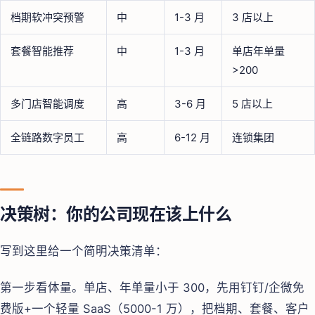
档期软冲突预警
中
1-3 月
3 店以上
套餐智能推荐
中
1-3 月
单店年单量
>200
多门店智能调度
高
3-6 月
5 店以上
全链路数字员工
高
6-12 月
连锁集团
决策树：你的公司现在该上什么
写到这里给一个简明决策清单：
第一步看体量。单店、年单量小于 300，先用钉钉/企微免
费版+一个轻量 SaaS（5000-1 万），把档期、套餐、客户