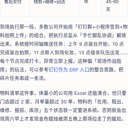
售后交付
快剪+精修+回访
中
45-60
天
到场执行那一段，多数公司开始用「钉钉群+小程序签到+物
料拍照上传」的组合，把执行总监从「手忙脚乱协调」解放
出来。系统按时间轴推送任务：上午 9 点装台开始，10 点
完成装台拍照，11 点新人到场化妆，13 点接亲队伍出发……
每个节点完成打卡，异常立即上报。这种偏「现场作战指
挥」的玩法，可以参考
钉钉作为 ERP 入口
的整合思路，把
碎片任务串成一条流。
物料清单这件事，体量小的公司用 Excel 还能凑合，但只要
门店超过 2 家、月单量超过 30 单，物料的「在用、租出、
维修、报损、库存」五个状态就一定要进系统。否则就会出
现周六早上才发现金色蜡烛被周五晚上那场拉走了的尴尬。