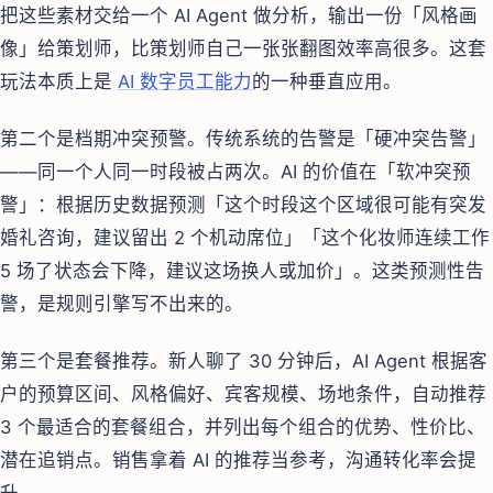
把这些素材交给一个 AI Agent 做分析，输出一份「风格画
像」给策划师，比策划师自己一张张翻图效率高很多。这套
玩法本质上是
AI 数字员工能力
的一种垂直应用。
第二个是档期冲突预警。传统系统的告警是「硬冲突告警」
——同一个人同一时段被占两次。AI 的价值在「软冲突预
警」：根据历史数据预测「这个时段这个区域很可能有突发
婚礼咨询，建议留出 2 个机动席位」「这个化妆师连续工作
5 场了状态会下降，建议这场换人或加价」。这类预测性告
警，是规则引擎写不出来的。
第三个是套餐推荐。新人聊了 30 分钟后，AI Agent 根据客
户的预算区间、风格偏好、宾客规模、场地条件，自动推荐
3 个最适合的套餐组合，并列出每个组合的优势、性价比、
潜在追销点。销售拿着 AI 的推荐当参考，沟通转化率会提