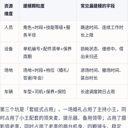
资源
建模颗粒度
常见漏建模的字段
维度
人员
角色+时段+技能等级+服
路途时间、连续工作时
务半径
长上限
设备
单机编号+配件清单+保养
损耗状态、维修中、借
周期
出未归还
场地
场地+时段+档位（婚礼/
进场时间、撤场时间、
答谢/年会）
装台时长
车辆
车型+司机+保养+保险
长途调度跨日占用
第三个坑是「套娃式占用」。一场婚礼占用了主持小王，同
时占用了小王配套的领夹麦、提示器、备用领带；占用了摄
影师老李，同时占用了老李的两台机身、四颗镜头、稳定