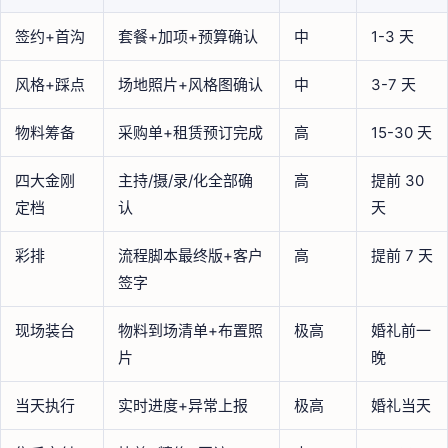
签约+首沟
套餐+加项+预算确认
中
1-3 天
风格+踩点
场地照片+风格图确认
中
3-7 天
物料筹备
采购单+租赁预订完成
高
15-30 天
四大金刚
主持/摄/录/化全部确
高
提前 30
定档
认
天
彩排
流程脚本最终版+客户
高
提前 7 天
签字
现场装台
物料到场清单+布置照
极高
婚礼前一
片
晚
当天执行
实时进度+异常上报
极高
婚礼当天