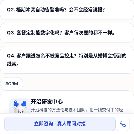
Q
2
.
档期冲突自动告警准吗？会不会经常误报？
Q
3
.
套餐定制能数字化吗？客户每次要的都不一样。
Q
4
.
客户跟进怎么不被竞品挖走？特别是从婚博会捞到的
线索。
#
CRM
开沿研发中心
开沿科技的方法论与技术团队，把一线交付中的经
验沉淀成可复用的方法。
了解研发中心 →
立即咨询 · 真人顾问对接
相关能力