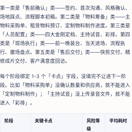
第一类是「售前确认」类——签约、首次沟通、风格确认、
场地踩点、流程脚本初稿。第二类是「物料筹备」类——主
物料采购单、租赁物料预订、定制物料制作进度。第三类是
「人员配置」类——四大金刚定档、主持试音、彩排。第四
类是「现场执行」类——前一晚装台、当天进场、流程执
行、撤场盘点。第五类是「售后交付」类——快剪交付、精
修成片交付、客户满意度回访。
每个阶段绑定 1-3 个「卡点」字段，没填完不让进下一阶
段。比如「物料采购单」没确认数量和供应商，就不能进入
「定制物料制作」；「主持试音」没上传录音文件，就不能
进入「彩排」。
阶段
关键卡点
风险等
平均耗时
级