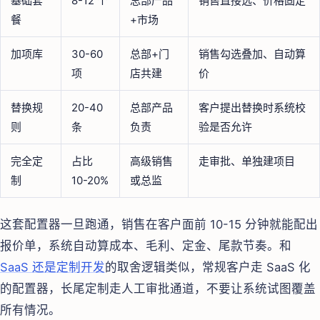
基础套
8-12 个
总部产品
销售直接选、价格固定
餐
+市场
加项库
30-60
总部+门
销售勾选叠加、自动算
项
店共建
价
替换规
20-40
总部产品
客户提出替换时系统校
则
条
负责
验是否允许
完全定
占比
高级销售
走审批、单独建项目
制
10-20%
或总监
这套配置器一旦跑通，销售在客户面前 10-15 分钟就能配出
报价单，系统自动算成本、毛利、定金、尾款节奏。和
SaaS 还是定制开发
的取舍逻辑类似，常规客户走 SaaS 化
的配置器，长尾定制走人工审批通道，不要让系统试图覆盖
所有情况。