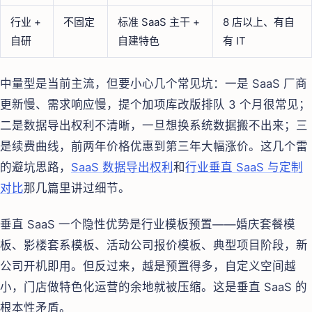
行业 +
不固定
标准 SaaS 主干 +
8 店以上、有自
自研
自建特色
有 IT
中量型是当前主流，但要小心几个常见坑：一是 SaaS 厂商
更新慢、需求响应慢，提个加项库改版排队 3 个月很常见；
二是数据导出权利不清晰，一旦想换系统数据搬不出来；三
是续费曲线，前两年价格优惠到第三年大幅涨价。这几个雷
的避坑思路，
SaaS 数据导出权利
和
行业垂直 SaaS 与定制
对比
那几篇里讲过细节。
垂直 SaaS 一个隐性优势是行业模板预置——婚庆套餐模
板、影楼套系模板、活动公司报价模板、典型项目阶段，新
公司开机即用。但反过来，越是预置得多，自定义空间越
小，门店做特色化运营的余地就被压缩。这是垂直 SaaS 的
根本性矛盾。