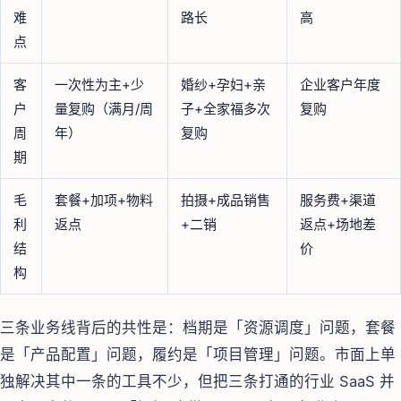
难
路长
高
点
客
一次性为主+少
婚纱+孕妇+亲
企业客户年度
户
量复购（满月/周
子+全家福多次
复购
周
年）
复购
期
毛
套餐+加项+物料
拍摄+成品销售
服务费+渠道
利
返点
+二销
返点+场地差
结
价
构
三条业务线背后的共性是：档期是「资源调度」问题，套餐
是「产品配置」问题，履约是「项目管理」问题。市面上单
独解决其中一条的工具不少，但把三条打通的行业 SaaS 并