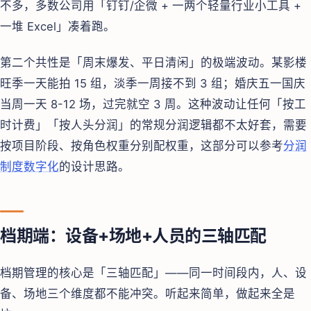
不多，多数公司用「钉钉/企微 + 一两个轻量行业小工具 +
一堆 Excel」凑着跑。
第二个共性是「周末爆发、平日清闲」的极端波动。某影楼
旺季一天能拍 15 组，淡季一周接不到 3 组；婚庆五一国庆
当周一天 8-12 场，过完就空 3 周。这种波动让任何「按工
时计费」「按人头分润」的常规分润逻辑都不太好套，需要
按项目阶段、按角色权重分别配权重，这部分可以参考
分润
制度数字化
的设计思路。
档期端：设备+场地+人员的三轴匹配
档期管理的核心是「三轴匹配」——同一时间段内，人、设
备、场地三个维度都不能冲突。听起来简单，做起来全是