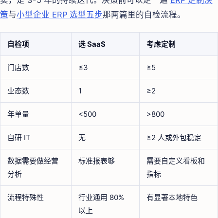
卖，是 3-5 年的持续迭代。决策前可以走一遍
ERP 定制决
策
与
小型企业 ERP 选型五步
那两篇里的自检流程。
自检项
选 SaaS
考虑定制
门店数
≤3
≥5
业态数
1
≥2
年单量
<500
>800
自研 IT
无
≥2 人或外包稳定
数据需要做经营
标准报表够
需要自定义看板和
分析
指标
流程特殊性
行业通用 80%
有显著本地特色
以上