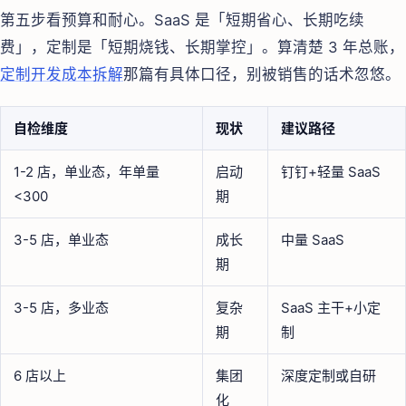
第五步看预算和耐心。SaaS 是「短期省心、长期吃续
费」，定制是「短期烧钱、长期掌控」。算清楚 3 年总账，
定制开发成本拆解
那篇有具体口径，别被销售的话术忽悠。
自检维度
现状
建议路径
1-2 店，单业态，年单量
启动
钉钉+轻量 SaaS
<300
期
3-5 店，单业态
成长
中量 SaaS
期
3-5 店，多业态
复杂
SaaS 主干+小定
期
制
6 店以上
集团
深度定制或自研
化