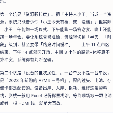
坑。
第一个坑是「资源颗粒度」。把「主持人小王」当成一个资
源，系统只能告诉你「小王今天有档」或「没档」；但实际
上小王上午能跑一场仪式、下午能跑一场答谢宴、晚上还能
跑一场年会。要让系统告警准确，资源得切到「半天」「时
段」级别，甚至要带「路途时间缓冲」——上午 11 点市区
结束，下午 14 点郊区开场，中间 3 小时的路途+休整算不
算冲突，系统得有判断逻辑。
第二个坑是「设备的批次属性」。一台单反不是一台单反，
是「2023 年新购的 A7M4 三号机」，配的镜头、电池、存
储卡都是配套的。设备出库、入库、损耗、维修这条物料
线，影楼一般用 Excel 记得稀里糊涂，等到现场缺一颗电池
或者一根 HDMI 线，就是大事故。