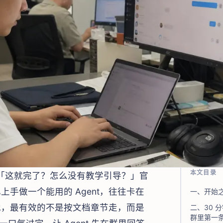
本文目录
是「这就完了？怎么没有教学引导？」官
手做一个能用的 Agent，往往卡在
一、开始
地，最有效的不是按文档章节走，而是
二、30 
群里第一