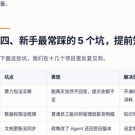
量。
四、新手最常踩的 5 个坑，提
下面这些坑，我们在十几个项目里反复见到。
坑点
表现
解决
算力包没买够
跑两天突然不回答，提示余额不
开通
足
消耗
数据权限没梳理
普通员工能问到管理层薪资明细
知识
文档更新没同步
政策改了 Agent 还回答旧版本
设定