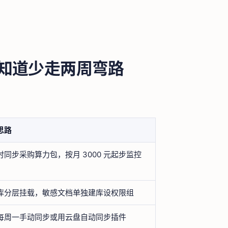
前知道少走两周弯路
思路
时同步采购算力包，按月 3000 元起步监控
库分层挂载，敏感文档单独建库设权限组
每周一手动同步或用云盘自动同步插件