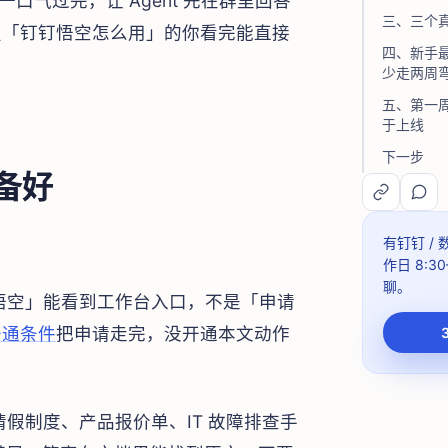
口气过完，让 Agent 先在群里回答
三、三个
搜「钉钉悟空怎么用」的你看完能直接
四、新手最
少走两周
五、第一
于上线
下一步
备好
有钉钉 /
作日 8:30
聊。
悟空」能看到工作台入口，不是「申请
开通条件
把申请走完，没开通本文动作
假制度、产品报价单、IT 故障排查手