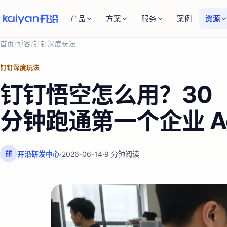
产品
方案
服务
案例
资源
首页
/
博客
/
钉钉深度玩法
钉钉深度玩法
钉钉悟空怎么用？30
分钟跑通第一个企业 Ag
开沿研发中心
·
2026-06-14
·
9
分钟阅读
研