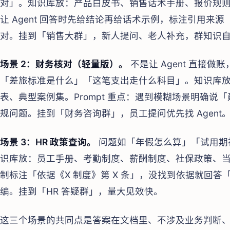
对」。知识库放：产品白皮书、销售话术手册、报价规则、
让 Agent 回答时先给结论再给话术示例，标注引用来
对。挂到「销售大群」，新人提问、老人补充，群知识
场景 2：财务核对（轻量版）。
不是让 Agent 直接
「差旅标准是什么」「这笔支出走什么科目」。知识库
表、典型案例集。Prompt 重点：遇到模糊场景明确
规问题。挂到「财务咨询群」，员工提问优先找 Agent
场景 3：HR 政策查询。
问题如「年假怎么算」「试用期
识库放：员工手册、考勤制度、薪酬制度、社保政策、当地
制标注「依据《X 制度》第 X 条」，没找到依据就回
编。挂到「HR 答疑群」，量大见效快。
这三个场景的共同点是答案在文档里、不涉及业务判断