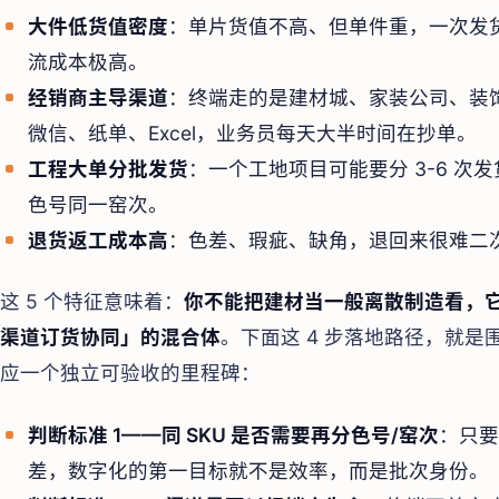
大件低货值密度
：单片货值不高、但单件重，一次发
流成本极高。
经销商主导渠道
：终端走的是建材城、家装公司、装
微信、纸单、Excel，业务员每天大半时间在抄单。
工程大单分批发货
：一个工地项目可能要分 3-6 
色号同一窑次。
退货返工成本高
：色差、瑕疵、缺角，退回来很难二
这 5 个特征意味着：
你不能把建材当一般离散制造看，它
渠道订货协同」的混合体
。下面这 4 步落地路径，就
应一个独立可验收的里程碑：
判断标准 1——同 SKU 是否需要再分色号/窑次
：只要
差，数字化的第一目标就不是效率，而是批次身份。