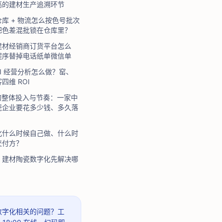
高的建材生产追溯环节
库 + 物流怎么按色号批次
把色差混批锁在仓库里？
建材经销商订货平台怎么
程序替掉电话纸单微信单
I 经营分析怎么做？窑、
四维 ROI
的整体投入与节奏：一家中
瓷企业要花多少钱、多久落
化什么时候自己做、什么时
交付方？
：建材陶瓷数字化先解决哪
 数字化相关的问题？
工