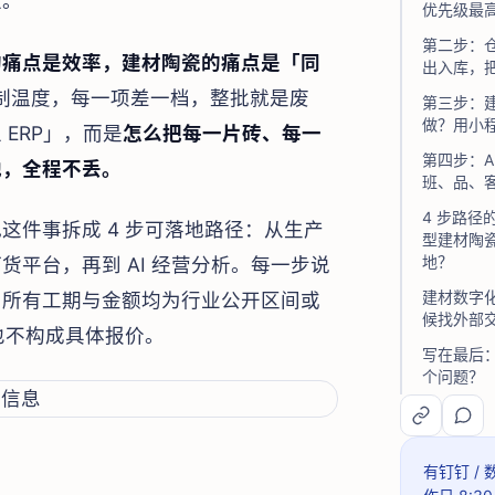
上。
优先级最
第二步：仓
的痛点是效率，建材陶瓷的痛点是「同
出入库，
制温度，每一项差一档，整批就是废
第三步：
做？用小
ERP」，而是
怎么把每一片砖、每一
第四步：A
地，全程不丢。
班、品、客
4 步路径
这件事拆成 4 步可落地路径：从生产
型建材陶
地？
平台，再到 AI 经营分析。每一步说
建材数字
中所有工期与金额均为行业公开区间或
候找外部
也不构成具体报价。
写在最后
个问题？
有钉钉 /