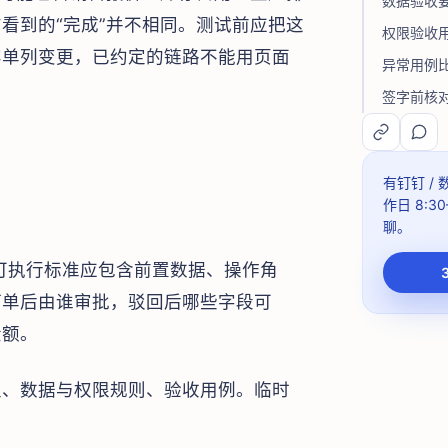
数据验收
看到的“完成”并不相同。测试前应把这
权限验收
容单列变更，已约定的链路不能用页面
异常用例
签字前核
有钉钉 /
作日 8:30
聊。
。可执行标准应包含前置数据、操作角
订单后由谁审批，驳回后哪些字段可
金额。
型、数据与权限规则、验收用例。临时