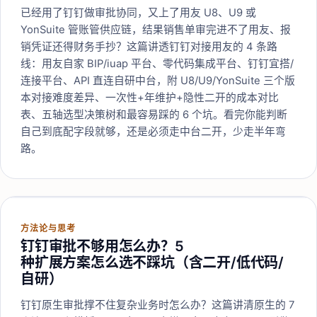
已经用了钉钉做审批协同，又上了用友 U8、U9 或
YonSuite 管账管供应链，结果销售单审完进不了用友、报
销凭证还得财务手抄？这篇讲透钉钉对接用友的 4 条路
线：用友自家 BIP/iuap 平台、零代码集成平台、钉钉宜搭/
连接平台、API 直连自研中台，附 U8/U9/YonSuite 三个版
本对接难度差异、一次性+年维护+隐性二开的成本对比
表、五轴选型决策树和最容易踩的 6 个坑。看完你能判断
自己到底配字段就够，还是必须走中台二开，少走半年弯
路。
方法论与思考
钉钉审批不够用怎么办？5
种扩展方案怎么选不踩坑（含二开/低代码/
自研）
钉钉原生审批撑不住复杂业务时怎么办？这篇讲清原生的 7