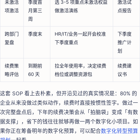
未激活
季度首
选 3-5 项重点未激活权益
激活试
项激活
月第三
做激活演练
点报告
周
跨部门
季度末
HR/IT/业务一起开会校准
下季度
复盘
下季度重点
推广计
划
续费策
到期前
拉全年使用率，决定续费
续费建
略评估
60 天
档位或调整资源包
议书
这套 SOP 看上去朴素，但开沿见过的真实情况是：80% 的
企业从来没做过类似动作，续费时直接按惯性签字。做过一
次完整盘点后，下年的续费决策会从「拍脑袋」变成「有数
据支撑」，省下的钱往往就够再做一两个数字化小项目。如
果你正在筹备明年的数字化预算，可以配合
数字化转型预算