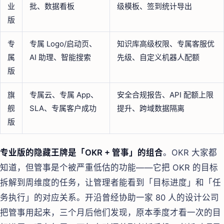
业
批、数据看板
级模板、签到统计导出
版
专
专属 Logo/启动页、
知识库高级权限、专属客服优
属
AI 助理、智能搜索
先级、自定义机器人配额
版
旗
专属云、专属 App、
安全合规报告、API 配额上限
舰
SLA、专属客户成功
提升、跨域数据隔离
版
专业版的隐藏王牌是「OKR + 管事」的组合
。OKR 大家都
知道，但管事是个被严重低估的功能——它把 OKR 的目标
拆解到周维度的任务，让管理者能看到「目标进度」和「任
务执行」的对应关系。开沿曾经协助一家 80 人的设计公司
把管事用起来，三个月后他们发现，原本季度才看一次的目