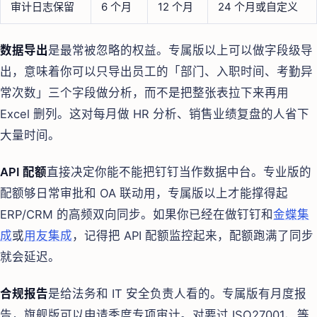
审计日志保留
6 个月
12 个月
24 个月或自定义
数据导出
是最常被忽略的权益。专属版以上可以做字段级导
出，意味着你可以只导出员工的「部门、入职时间、考勤异
常次数」三个字段做分析，而不是把整张表拉下来再用
Excel 删列。这对每月做 HR 分析、销售业绩复盘的人省下
大量时间。
API 配额
直接决定你能不能把钉钉当作数据中台。专业版的
配额够日常审批和 OA 联动用，专属版以上才能撑得起
ERP/CRM 的高频双向同步。如果你已经在做钉钉和
金蝶集
成
或
用友集成
，记得把 API 配额监控起来，配额跑满了同步
就会延迟。
合规报告
是给法务和 IT 安全负责人看的。专属版有月度报
告，旗舰版可以申请季度专项审计。对要过 ISO27001、等