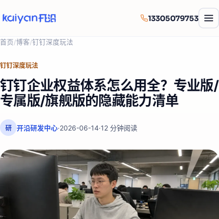
13305079753
首页
/
博客
/
钉钉深度玩法
钉钉深度玩法
钉钉企业权益体系怎么用全？专业版/
专属版/旗舰版的隐藏能力清单
开沿研发中心
·
2026-06-14
·
12
分钟阅读
研