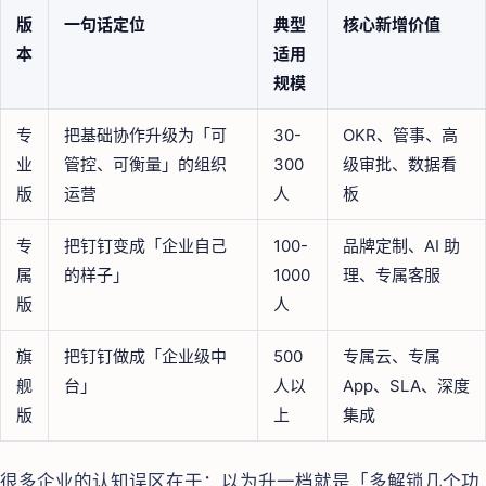
版
一句话定位
典型
核心新增价值
本
适用
规模
专
把基础协作升级为「可
30-
OKR、管事、高
业
管控、可衡量」的组织
300
级审批、数据看
版
运营
人
板
专
把钉钉变成「企业自己
100-
品牌定制、AI 助
属
的样子」
1000
理、专属客服
版
人
旗
把钉钉做成「企业级中
500
专属云、专属
舰
台」
人以
App、SLA、深度
版
上
集成
很多企业的认知误区在于：以为升一档就是「多解锁几个功