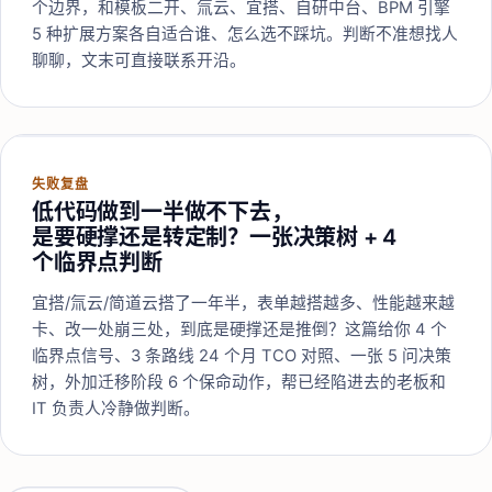
个边界，和模板二开、氚云、宜搭、自研中台、BPM 引擎
5 种扩展方案各自适合谁、怎么选不踩坑。判断不准想找人
聊聊，文末可直接联系开沿。
失败复盘
低代码做到一半做不下去，
是要硬撑还是转定制？一张决策树 + 4
个临界点判断
宜搭/氚云/简道云搭了一年半，表单越搭越多、性能越来越
卡、改一处崩三处，到底是硬撑还是推倒？这篇给你 4 个
临界点信号、3 条路线 24 个月 TCO 对照、一张 5 问决策
树，外加迁移阶段 6 个保命动作，帮已经陷进去的老板和
IT 负责人冷静做判断。