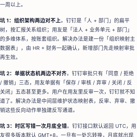
一周以上。
坑 1：组织架构两边对不上
。钉钉是「人 + 部门」的扁平
树，按汇报关系组织；用友是「法人 + 业务单元 + 部门」
的多维体系，按账套组织。解决办法是建一份「组织映射主
数据表」，由 HR + 财务一起确认，新增部门先走映射审批
再生效。
坑 2：单据状态机两边不对齐
。钉钉审批只有「同意 / 拒绝
/ 撤销」三态，用友单据有「保存 / 审核 / 弃审 / 关闭 / 反
关闭」五态甚至更多。用户在用友里反审一次，钉钉就不知
道了。解决办法是中间层维护状态映射表，反审、弃审、撤
销这些反向动作单独建反写通道。
坑 3：时区写错一次月底全错
。钉钉接口默认返回 UTC，用
友很多版本默认 GMT+8，一旦有一处忘转换，月底就出现