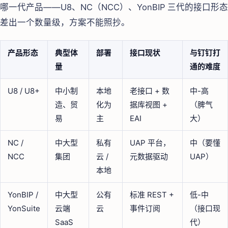
哪一代产品——U8、NC（NCC）、YonBIP 三代的接口形态
差出一个数量级，方案不能照抄。
产品形态
典型体
部署
接口现状
与钉钉打
量
通的难度
U8 / U8+
中小制
本地
老接口 + 数
中-高
造、贸
化为
据库视图 +
（脾气
易
主
EAI
大）
NC /
中大型
私有
UAP 平台，
中（要懂
NCC
集团
云 /
元数据驱动
UAP）
本地
YonBIP /
中大型
公有
标准 REST +
低-中
YonSuite
云端
云
事件订阅
（接口现
SaaS
代）