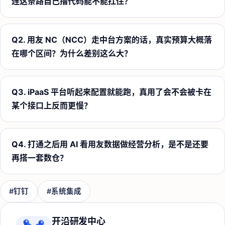
连这条路自己撸代码能不能扛住？
Q
2
.
用友 NC（NCC）走中台方案的话，真实预算大概落
在哪个区间？为什么差别这么大？
Q
3
.
iPaaS 平台听起来配置就能跑，真用了会不会被卡在
某个接口上反而更慢？
Q
4
.
打通之后用 AI 看用友数据做经营分析，是不是还要
再搭一套数仓？
#
钉钉
#
系统集成
开沿研发中心