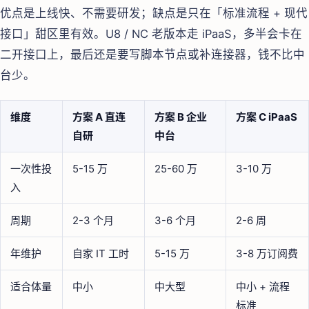
优点是上线快、不需要研发；缺点是只在「标准流程 + 现代
接口」甜区里有效。U8 / NC 老版本走 iPaaS，多半会卡在
二开接口上，最后还是要写脚本节点或补连接器，钱不比中
台少。
维度
方案 A 直连
方案 B 企业
方案 C iPaaS
自研
中台
一次性投
5-15 万
25-60 万
3-10 万
入
周期
2-3 个月
3-6 个月
2-6 周
年维护
自家 IT 工时
5-15 万
3-8 万订阅费
适合体量
中小
中大型
中小 + 流程
标准