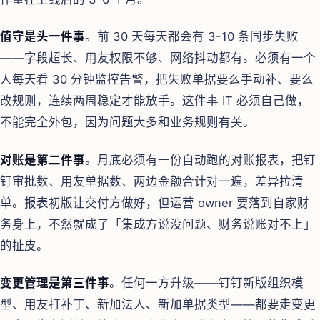
值守是头一件事
。前 30 天每天都会有 3-10 条同步失败
——字段超长、用友权限不够、网络抖动都有。必须有一个
人每天看 30 分钟监控告警，把失败单据要么手动补、要么
改规则，连续两周稳定才能放手。这件事 IT 必须自己做，
不能完全外包，因为问题大多和业务规则有关。
对账是第二件事
。月底必须有一份自动跑的对账报表，把钉
钉审批数、用友单据数、两边金额合计对一遍，差异拉清
单。报表初版让交付方做好，但运营 owner 要落到自家财
务身上，不然就成了「集成方说没问题、财务说账对不上」
的扯皮。
变更管理是第三件事
。任何一方升级——钉钉新版组织模
型、用友打补丁、新加法人、新加单据类型——都要走变更