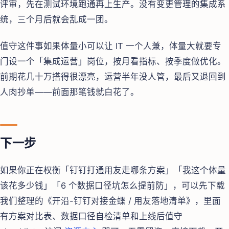
评审，先在测试环境跑通再上生产。没有变更管理的集成系
统，三个月后就会乱成一团。
值守这件事如果体量小可以让 IT 一个人兼，体量大就要专
门设一个「集成运营」岗位，按月看指标、按季度做优化。
前期花几十万搭得很漂亮，运营半年没人管，最后又退回到
人肉抄单——前面那笔钱就白花了。
下一步
如果你正在权衡「钉钉打通用友走哪条方案」「我这个体量
该花多少钱」「6 个数据口径坑怎么提前防」，可以先下载
我们整理的《开沿-钉钉对接金蝶 / 用友落地清单》，里面
有方案对比表、数据口径自检清单和上线后值守