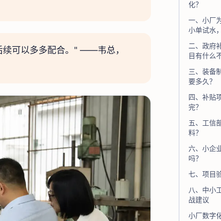
化？
一、小厂
小单试水
二、政府
后续可以多多配合。" ——韦总，
目有什么
三、装备
要多久？
四、补贴
完？
五、工信部
料？
六、小企业 
吗？
七、项目
八、中小工
战建议
小厂数字