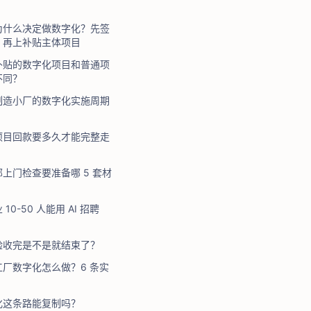
为什么决定做数字化？先签
，再上补贴主体项目
补贴的数字化项目和普通项
不同？
制造小厂的数字化实施周期
项目回款要多久才能完整走
上门检查要准备哪 5 套材
10-50 人能用 AI 招聘
验收完是不是就结束了？
厂数字化怎么做？6 条实
化这条路能复制吗？