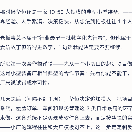
那时候华恒还是一家 10-50 人规模的典型小型装备厂
靠经验、人手紧凑、决策极快，从想法到拍板往往 1 个
老板韦总不属于"行业最早一批数字化先行者"，但他属
爱听故事但听得进数字，1 句话就能决定要不要继续。
所以第一次合作很谨慎——先从一个小切口的起步项目做
这是小型装备厂相当典型的合作节奏：先看你能不能干
厂来说试错成本可控。
几天之后（间隔不到 1 周），华恒决定追加投入，把项
系统，覆盖订单、车间和现场管理这 3 类日常最痛的
来做。这套系统不是买现成软件套上去，而是按华恒的
——小厂的流程往往和大厂模板对不上，这一步走定制