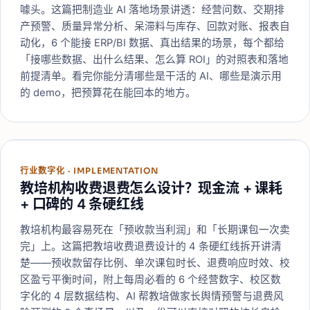
噱头。这篇把制造业 AI 落地场景讲透：经营问数、交期排
产预警、质量异常分析、呆滞料与库存、回款对账、报表自
动化，6 个能接 ERP/BI 数据、真出结果的场景，每个都给
「接哪些数据、出什么结果、怎么算 ROI」的对照表和落地
前提清单。看完你能分清哪些是干活的 AI、哪些是演示用
的 demo，把预算花在能回本的地方。
行业数字化
·
IMPLEMENTATION
教培机构收费退费怎么设计？现金流 + 课耗
+ 口碑的 4 条硬红线
教培机构最容易死在「预收款当利润」和「长期课包一次卖
完」上。这篇把教培收费退费设计的 4 条硬红线拆开讲清
楚——预收款留存比例、单次课包时长、退费响应时效、校
区盈亏平衡时间，附上每周必看的 6 个经营数字、校区数
字化的 4 层数据结构、AI 帮教培做家长舆情预警与退费风