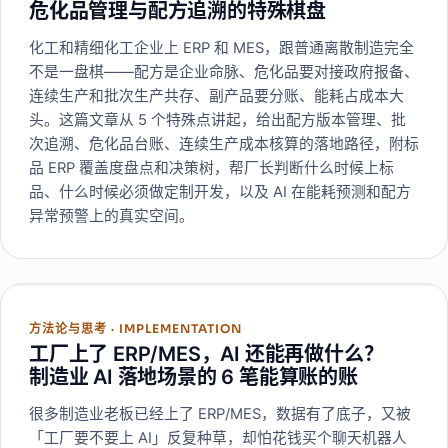
危化品管理与配方追溯的特殊棋盘
化工和精细化工企业上 ERP 和 MES，跟普通离散制造完全
不是一盘棋——配方是企业命脉、危化品要对接政府报备、
连续生产和批次生产共存、副产品要分账、能耗占成本大
头。这篇文章从 5 个特殊点讲起，给出配方版本管理、批
次追溯、危化品台账、连续生产成本核算的落地路径，附标
品 ERP 覆盖度盘点和决策树，帮厂长判断什么时候上标
品、什么时候必须做定制开发，以及 AI 在能耗预测和配方
异常预警上的真实空间。
方法论与思考
·
IMPLEMENTATION
工厂上了 ERP/MES，AI 还能再做什么？
制造业 AI 落地场景的 6 笔能算账的账
很多制造业老板已经上了 ERP/MES，数据有了底子，又被
「工厂要不要上 AI」反复种草，却怕花钱买个聊天机器人