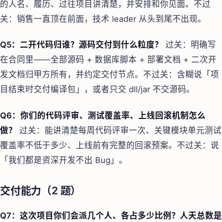
的人名、履历、过往项目讲清楚，并安排和你见面。不过
关：销售一直顶在前面，技术 leader 从头到尾不出现。
Q5：二开代码归谁？源码交付到什么粒度？
过关：明确写
在合同里——全部源码 + 数据库脚本 + 部署文档 + 二次开
发文档归甲方所有，并约定交付节点。不过关：含糊说「项
目结束时交付编译包」，或者只交 dll/jar 不交源码。
Q6：你们的代码评审、测试覆盖率、上线回滚机制怎么
做？
过关：能讲清楚每周代码评审一次、关键模块单元测试
覆盖率不低于多少、上线前有完整的回滚预案。不过关：说
「我们都是资深开发不出 Bug」。
交付能力（2 题）
Q7：这次项目你们会派几个人、各占多少比例？人天总数是