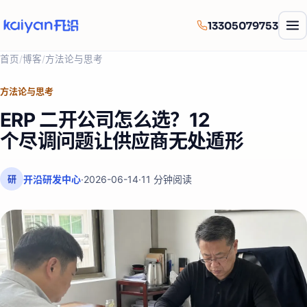
13305079753
首页
/
博客
/
方法论与思考
方法论与思考
ERP 二开公司怎么选？12
个尽调问题让供应商无处遁形
开沿研发中心
·
2026-06-14
·
11
分钟阅读
研