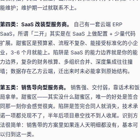
能维护；维护期一过就联系不上。
第四类：SaaS 改装型服务商。
自己有一套云端 ERP
SaaS，所谓「二开」其实是在 SaaS 上做配置 + 少量代码
扩展。甜蜜区是预算紧、流程不复杂、能接受标准化的小企
业，3-6 个月就能上。陷阱是 SaaS 的能力边界就是你的能
力边界，复杂的财务核算、多组织合并、深度集成往往撞
墙；数据存在乙方云端，迁出来时未必能拿到原始结构。
第五类：销售导向型服务商。
销售强、交付弱，靠话术和饭
局拿单。甜蜜区——其实没什么甜蜜区，唯一的好处是签合
同那一刻你会感觉很爽。陷阱是签完合同人就消失，技术承
诺一项都兑现不了，半年后项目悬空找不到人收尾。识别方
法很简单：销售带的方案里如果连人天明细都没有，基本可
以归到这一类。