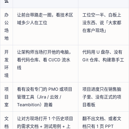
么
办
让前台带路走一圈，看技术区
工位空一半、白板上
公
域多少人在工位
没东西、说「大家都
场
在客户现场」
地
开
让架构师当场打开他的电脑，
代码用 U 盘存、没有
发
看代码仓库、看 CI/CD 流水
Git 仓库、构建靠手工
环
线
境
项
看有没有专门的 PMO 或项目
项目进度只在销售脑
目
管理工具（Jira / 云效 /
子里、没有正式的项
室
Teambition）跑着
目看板
文
让对方现场打开 1 个历史项目
翻不出文档、或者文
档
的需求文档 + 测试用例 + 上
档只有 1 页 PPT