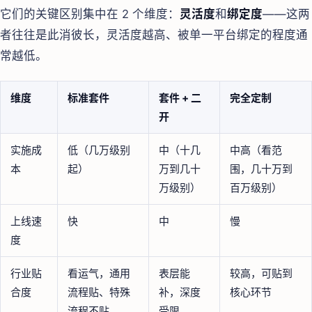
它们的关键区别集中在 2 个维度：
灵活度
和
绑定度
——这两
者往往是此消彼长，灵活度越高、被单一平台绑定的程度通
常越低。
维度
标准套件
套件 + 二
完全定制
开
实施成
低（几万级别
中（十几
中高（看范
本
起）
万到几十
围，几十万到
万级别）
百万级别）
上线速
快
中
慢
度
行业贴
看运气，通用
表层能
较高，可贴到
合度
流程贴、特殊
补，深度
核心环节
流程不贴
受限