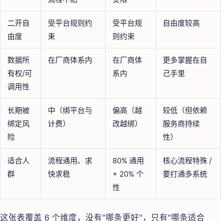
二开自
受平台规则约
受平台规
自由度较高
由度
束
则约束
数据所
在厂商体系内
在厂商体
更多掌握在自
有权/可
系内
己手里
调用性
长期被
中（绑平台与
偏高（越
较低（但依赖
绑定风
计费）
改越绑）
服务商持续
险
性）
适合人
流程通用、求
80% 通用
核心流程特殊 /
群
快求稳
+ 20% 个
要打通多系统
性
这张表覆盖 6 个维度，没有"哪条更好"，只有"哪条适合