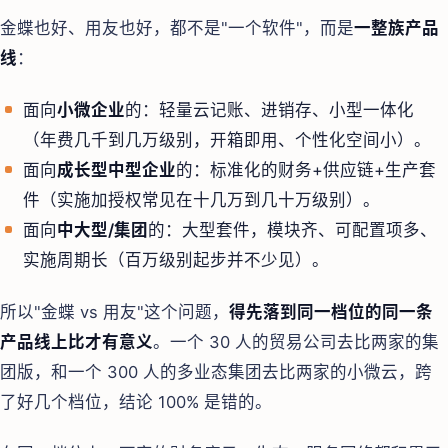
金蝶也好、用友也好，都不是"一个软件"，而是
一整族产品
线
：
面向
小微企业
的：轻量云记账、进销存、小型一体化
（年费几千到几万级别，开箱即用、个性化空间小）。
面向
成长型中型企业
的：标准化的财务+供应链+生产套
件（实施加授权常见在十几万到几十万级别）。
面向
中大型/集团
的：大型套件，模块齐、可配置项多、
实施周期长（百万级别起步并不少见）。
所以"金蝶 vs 用友"这个问题，
得先落到同一档位的同一条
产品线上比才有意义
。一个 30 人的贸易公司去比两家的集
团版，和一个 300 人的多业态集团去比两家的小微云，跨
了好几个档位，结论 100% 是错的。