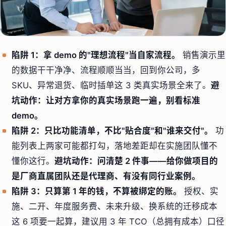
陷阱 1：拿 demo 的"理想流程"当自家流程。
销售演示里
的数据干干净净、流程顺顺当当，回到你公司，多
SKU、异常退货、临时插单这 3 类真实场景全来了。
避
坑动作：让对方拿你的真实场景跑一遍，别看标准
demo。
陷阱 2：只比功能清单，不比"贴合度"和"谁来交付"。
功
能列表上两家可能都打勾，落地差距却在实施团队懂不
懂你这行。
避坑动作：问清楚 2 件事——给你做项目的
是厂商直属团队还是代理商、有没有同行业案例。
陷阱 3：只算第 1 年的钱，不算被绑定的账。
授权、实
施、二开、年度服务费、未来升级、换系统的迁移成本
这 6 项要一起算，建议用 3 年 TCO（总拥有成本）口径