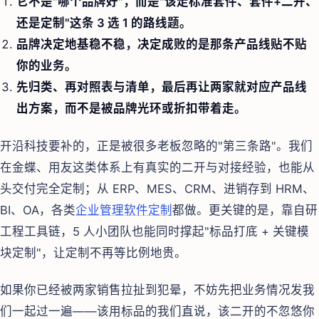
它不是"哪个品牌好"，而是"该走标准套件、套件+二开、
还是定制"这条 3 选 1 的路线题。
品牌决定地基稳不稳，决定成败的是那条产品线贴不贴
你的业务。
先归类、再对照表与清单，最后再让两家就对应产品线
出方案，而不是被品牌光环或折扣带着走。
开沿科技要补的，正是被很多老板忽略的"第三条路"。我们
在金蝶、用友这类体系上有真实的二开与对接经验，也能从
头交付完全定制；从 ERP、MES、CRM、进销存到 HRM、
BI、OA，各类
企业管理软件定制
都做。更关键的是，靠自研
工程工具链，5 人小团队也能同时撑起"标品打底 + 关键模
块定制"，让定制不再等比例地贵。
如果你已经被两家销售拉扯到犯晕，不妨先把业务情况发我
们一起过一遍——该用标品的我们直说，该二开的不忽悠你