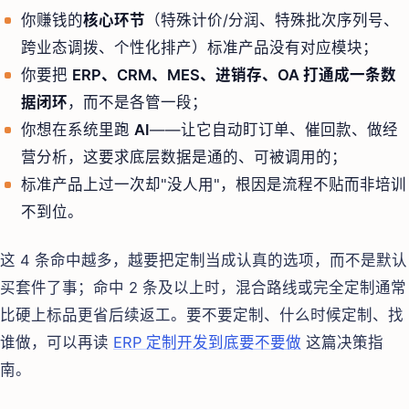
你赚钱的
核心环节
（特殊计价/分润、特殊批次序列号、
跨业态调拨、个性化排产）标准产品没有对应模块；
你要把
ERP、CRM、MES、进销存、OA 打通成一条数
据闭环
，而不是各管一段；
你想在系统里跑
AI
——让它自动盯订单、催回款、做经
营分析，这要求底层数据是通的、可被调用的；
标准产品上过一次却"没人用"，根因是流程不贴而非培训
不到位。
这 4 条命中越多，越要把定制当成认真的选项，而不是默认
买套件了事；命中 2 条及以上时，混合路线或完全定制通常
比硬上标品更省后续返工。要不要定制、什么时候定制、找
谁做，可以再读
ERP 定制开发到底要不要做
这篇决策指
南。